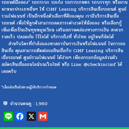
รถยนต์มือสอง" รถกระบะ รถเก๋ง รถการเกษตร รถบรรทุก หรือยาน
พาหนะประเภทอื่นๆ ให้ CiMF Leasing บริการสินเชื่อรถยนต์ ศูนย์
รวมไฟแนนซ์ เป็นอีกหนึ่งตัวเลือกที่ดีของคุณ เรามีบริการสินเชื่อ
รถยนต์ เพื่อให้ลูกค้าสามารถลดภาระค่างวดให้น้อยลง หรือเลือกกู้
เพิ่มเพื่อเป็นเงินทุนหมุนเวียน เสริมสภาพคล่องทางการเงิน สะดวก
รวดเร็ว ปลอดภัย ไว้ใจได้ บริการถึงที่ ทั่วไทย อยู่ไหนก็จัดได้
สำหรับใครที่กำลังมองหาสถาบันการเงินหรือไฟแนนช์ ในการขอ
สินเชื่อ คุณสามารถติดต่อขอสินเชื่อกับ CiMF Leasing บริการสิน
เชื่อรถยนต์ ศูนย์รวมไฟแนนช์ ได้ง่ายๆ เพียงกรอกข้อมูลส่วนตัว
สมัครสินเชื่อออนไลน์บนเว็บไซต์ หรือ Line: @checkincimf ได้
เลยครับ
*เงื่อนไขเป็นไปตามผู้ให้บริการกำหนด
จำนวนคนดู :
1,960
Line
Facebook
X
Gmail