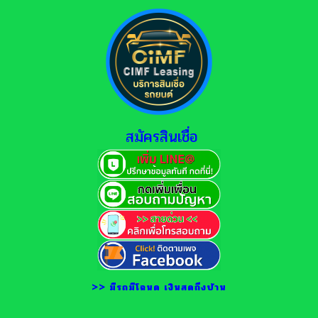
สมัครสินเชื่อ
>> มีรถมีโฉนด เงินสดถึงบ้าน