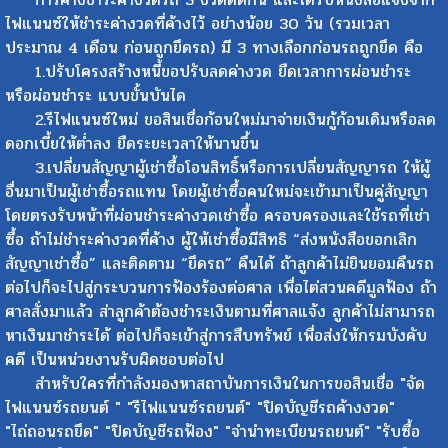
ไฟแนนซ์ให้ชำระค่างวดที่ค้างไว้ อย่างน้อย 30 วัน (รวมเวลา
ประมาณ 4 เดือน ก่อนถูกยึดรถ) มี 3 ทางเลือกก่อนรถถูกยึด คือ
1.ปรับโครงสร้างหนี้ขอปรับลดค่างวด ยืดเวลาการผ่อนชำระ
หรือผ่อนชำระ แบบขั้นบันได
2.รีไฟแนนซ์ใหม่ ขอสินเชื่อก้อนใหม่มาจ่ายเงินกู้ก้อนเดิมหรือลด
ดอกเบี้ยให้ต่ำลง ยืดระยะเวลาให้นานขึ้น
3.เปลี่ยนสัญญาผู้เช่าซื้อโอนสิทธิ์หรือการเปลี่ยนสัญญารถ ให้ผู้
อื่นมาเป็นผู้เช่าซื้อรถแทน โดยผู้เช่าซื้อคนใหม่จะเข้ามาเป็นคู่สัญญา
โดยตรงรับหน้าที่ผ่อนชำระค่างวดเช่าซื้อ ครอบครองและใช้รถที่เช่า
ซื้อ ถ้าไม่ชำระค่างวดที่ค้าง ผู้ให้เช่าซื้อมีสิทธิ “ส่งหนังสือขอกเลิก
สัญญาเช่าซื้อ” และติดตาม “ยึดรถ” คืนได้ ถ้าลูกค้าไม่ยินยอมคืนรถ
ต่อไปก็จะไปสู่กระบวนการฟ้องร้องต่อศาล เพื่อไต่สวนคดีมูลฟ้อง ถ้า
ศาลสั่งมาแล้ว ส่าลูกค้าต้องชำระเงินตามที่ศาลแจ้ง ลูกค้าไม่สามารถ
หาเงินมาชำระได้ ต่อไปก็จะเข้าสู่การสืบทรัพย์ เพื่อส่งให้กรมบังคับ
คดี เป็นหน่วยงานรับผิดชอบต่อไป
สำหรับใครที่กำลังมองหาสถาบันการเงินในการขอสินเชื่อ "จัด
ไฟแนนซ์รถยนต์ " "รีไฟแนนซ์รถยนต์" "ปิดบัญชีรถค้างงวด"
"ไถ่ถอนรถยึด" "ปิดบัญชีรถฟ้อง" "จำนำทะเบียนรถยนต์" "รับซื้อ