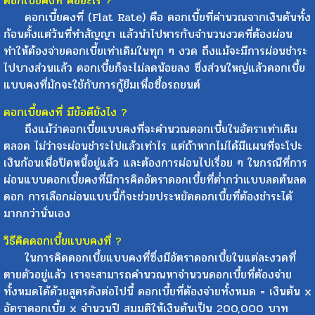
ดอกเบี้ยคงที่ คืออะไร ?
ดอกเบี้ยคงที่ (Flat Rate) คือ ดอกเบี้ยที่คำนวณจากเงินต้นทั้ง
ก้อนตั้งแต่วันที่ทำสัญญา แล้วนำไปหารกับจำนวนงวดที่ต้องผ่อน
ทำให้ต้องจ่ายดอกเบี้ยเท่าเดิมในทุก ๆ งวด ถึงแม้จะมีการผ่อนชำระ
ไปบางส่วนแล้ว ดอกเบี้ยก็จะไม่ลดน้อยลง ซึ่งส่วนใหญ่แล้วดอกเบี้ย
แบบคงที่มักจะใช้กับการกู้ยืมเพื่อซื้อรถยนต์
ดอกเบี้ยคงที่ มีข้อดียังไง ?
ถึงแม้ว่าดอกเบี้ยแบบคงที่จะคำนวณดอกเบี้ยในอัตราเท่าเดิม
ตลอด ไม่ว่าจะผ่อนชำระไปแล้วเท่าไร แต่ถ้าหากไม่ได้มีแผนที่จะโปะ
เงินก้อนเพื่อปิดหนี้อยู่แล้ว และต้องการผ่อนไปเรื่อย ๆ ในกรณีที่การ
ผ่อนแบบดอกเบี้ยคงที่มีการคิดอัตราดอกเบี้ยที่ต่ำกว่าแบบลดต้นลด
ดอก การเลือกผ่อนแบบนี้ก็จะช่วยประหยัดดอกเบี้ยที่ต้องชำระได้
มากกว่านั่นเอง
วิธีคิดดอกเบี้ยแบบคงที่ ?
ในการคิดดอกเบี้ยแบบคงที่ซึ่งมีอัตราดอกเบี้ยในแต่ละงวดที่
ตายตัวอยู่แล้ว เราจะสามารถคำนวณหาจำนวนดอกเบี้ยที่ต้องจ่าย
ทั้งหมดได้ด้วยสูตรดังต่อไปนี้ ดอกเบี้ยที่ต้องจ่ายทั้งหมด = เงินต้น x
อัตราดอกเบี้ย x จำนวนปี สมมติให้เงินต้นเป็น 200,000 บาท