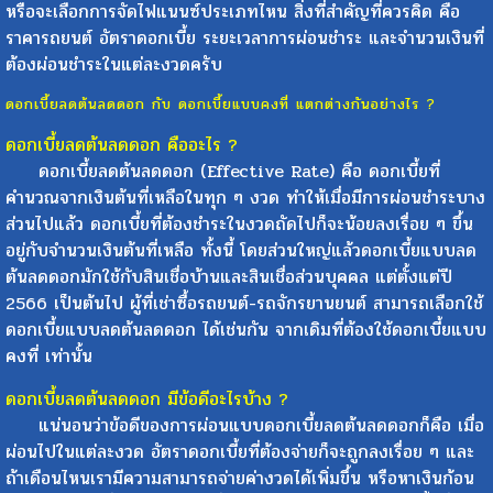
หรือจะเลือกการจัดไฟแนนซ์ประเภทไหน สิ่งที่สำคัญที่ควรคิด คือ
ราคารถยนต์ อัตราดอกเบี้ย ระยะเวลาการผ่อนชำระ และจำนวนเงินที่
ต้องผ่อนชำระในแต่ละงวดครับ
ดอกเบี้ยลดต้นลดดอก กับ ดอกเบี้ยแบบคงที่ แตกต่างกันอย่างไร ?
ดอกเบี้ยลดต้นลดดอก คืออะไร ?
ดอกเบี้ยลดต้นลดดอก (Effective Rate) คือ ดอกเบี้ยที่
คำนวณจากเงินต้นที่เหลือในทุก ๆ งวด ทำให้เมื่อมีการผ่อนชำระบาง
ส่วนไปแล้ว ดอกเบี้ยที่ต้องชำระในงวดถัดไปก็จะน้อยลงเรื่อย ๆ ขึ้น
อยู่กับจำนวนเงินต้นที่เหลือ ทั้งนี้ โดยส่วนใหญ่แล้วดอกเบี้ยแบบลด
ต้นลดดอกมักใช้กับสินเชื่อบ้านและสินเชื่อส่วนบุคคล แต่ตั้งแต่ปี
2566 เป็นต้นไป ผู้ที่เช่าซื้อรถยนต์-รถจักรยานยนต์ สามารถเลือกใช้
ดอกเบี้ยแบบลดต้นลดดอก ได้เช่นกัน จากเดิมที่ต้องใช้ดอกเบี้ยแบบ
คงที่ เท่านั้น
ดอกเบี้ยลดต้นลดดอก มีข้อดีอะไรบ้าง ?
แน่นอนว่าข้อดีของการผ่อนแบบดอกเบี้ยลดต้นลดดอกก็คือ เมื่อ
ผ่อนไปในแต่ละงวด อัตราดอกเบี้ยที่ต้องจ่ายก็จะถูกลงเรื่อย ๆ และ
ถ้าเดือนไหนเรามีความสามารถจ่ายค่างวดได้เพิ่มขึ้น หรือหาเงินก้อน