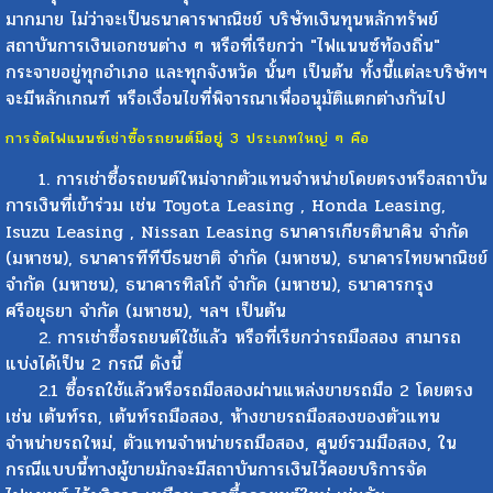
มากมาย ไม่ว่าจะเป็นธนาคารพาณิชย์ บริษัทเงินทุนหลักทรัพย์
สถาบันการเงินเอกชนต่าง ๆ หรือที่เรียกว่า "ไฟแนนซ์ท้องถิ่น"
กระจายอยู่ทุกอำเภอ และทุกจังหวัด นั้นๆ เป็นต้น ทั้งนี้แต่ละบริษัทฯ
จะมีหลักเกณฑ์ หรือเงื่อนไขที่พิจารณาเพื่ออนุมัติแตกต่างกันไป
การจัดไฟแนนซ์เช่าซื้อรถยนต์มีอยู่ 3 ประเภทใหญ่ ๆ คือ
1. การเช่าซื้อรถยนต์ใหม่จากตัวแทนจำหน่ายโดยตรงหรือสถาบัน
การเงินที่เข้าร่วม เช่น Toyota Leasing , Honda Leasing,
Isuzu Leasing , Nissan Leasing ธนาคารเกียรตินาคิน จำกัด
(มหาชน), ธนาคารทีทีบีธนชาติ จำกัด (มหาชน), ธนาคารไทยพาณิชย์
จำกัด (มหาชน), ธนาคารทิสโก้ จำกัด (มหาชน), ธนาคารกรุง
ศรีอยุธยา จำกัด (มหาชน), ฯลฯ เป็นต้น
2. การเช่าซื้อรถยนต์ใช้แล้ว หรือที่เรียกว่ารถมือสอง สามารถ
แบ่งได้เป็น 2 กรณี ดังนี้
2.1 ซื้อรถใช้แล้วหรือรถมือสองผ่านแหล่งขายรถมือ 2 โดยตรง
เช่น เต้นท์รถ, เต้นท์รถมือสอง, ห้างขายรถมือสองของตัวแทน
จำหน่ายรถใหม่, ตัวแทนจำหน่ายรถมือสอง, ศูนย์รวมมือสอง, ใน
กรณีแบบนี้ทางผู้ขายมักจะมีสถาบันการเงินไว้คอยบริการจัด