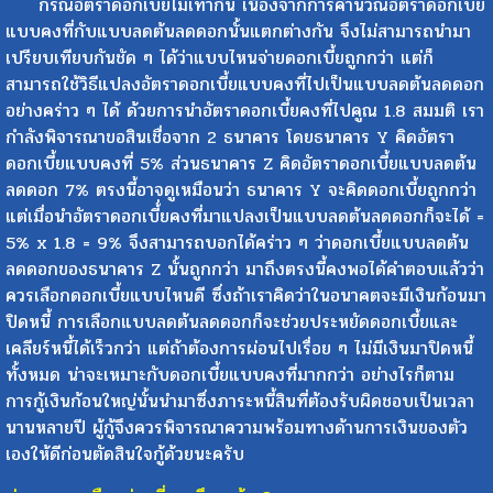
กรณีอัตราดอกเบี้ยไม่เท่ากัน เนื่องจากการคำนวณอัตราดอกเบี้ย
แบบคงที่กับแบบลดต้นลดดอกนั้นแตกต่างกัน จึงไม่สามารถนำมา
เปรียบเทียบกันชัด ๆ ได้ว่าแบบไหนจ่ายดอกเบี้ยถูกกว่า แต่ก็
สามารถใช้วิธีแปลงอัตราดอกเบี้ยแบบคงที่ไปเป็นแบบลดต้นลดดอก
อย่างคร่าว ๆ ได้ ด้วยการนำอัตราดอกเบี้ยคงที่ไปคูณ 1.8 สมมติ เรา
กำลังพิจารณาขอสินเชื่อจาก 2 ธนาคาร โดยธนาคาร Y คิดอัตรา
ดอกเบี้ยแบบคงที่ 5% ส่วนธนาคาร Z คิดอัตราดอกเบี้ยแบบลดต้น
ลดดอก 7% ตรงนี้อาจดูเหมือนว่า ธนาคาร Y จะคิดดอกเบี้ยถูกกว่า
แต่เมื่อนำอัตราดอกเบี้่ยคงที่มาแปลงเป็นแบบลดต้นลดดอกก็จะได้ =
5% x 1.8 = 9% จึงสามารถบอกได้คร่าว ๆ ว่าดอกเบี้ยแบบลดต้น
ลดดอกของธนาคาร Z นั้นถูกกว่า มาถึงตรงนี้คงพอได้คำตอบแล้วว่า
ควรเลือกดอกเบี้ยแบบไหนดี ซึ่งถ้าเราคิดว่าในอนาคตจะมีเงินก้อนมา
ปิดหนี้ การเลือกแบบลดต้นลดดอกก็จะช่วยประหยัดดอกเบี้ยและ
เคลียร์หนี้ได้เร็วกว่า แต่ถ้าต้องการผ่อนไปเรื่อย ๆ ไม่มีเงินมาปิดหนี้
ทั้งหมด น่าจะเหมาะกับดอกเบี้ยแบบคงที่มากกว่า อย่างไรก็ตาม
การกู้เงินก้อนใหญ่นั้นนำมาซึ่งภาระหนี้สินที่ต้องรับผิดชอบเป็นเวลา
นานหลายปี ผู้กู้จึงควรพิจารณาความพร้อมทางด้านการเงินของตัว
เองให้ดีก่อนตัดสินใจกู้ด้วยนะครับ