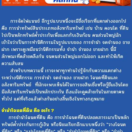
การจัดไฟแนนช์ อีกรูปแบบหนึ่งจะมีชื่อเรียกที่แตกต่างออกไป
คือ การนำทรัพย์สินประเภทอสังหาริมทรัพย์ เช่น บ้าน คอนโด ที่ดิน
ไปเป็นหลักทรัพย์ค้ำประกันเพื่อแลกกับเงินก้อน คนส่วนใหญ่มัก
เข้าใจว่าเป็นการทำนิติกรรมในรูปแบบของ การจำนำ จดจำนอง ขาย
ฝาก เพราะดูเหมือนว่านิติกรรมทั้ง จำนำ จำนอง ขายฝาก นี้มี
ลักษณะที่คล้ายคลึงกัน จนคนส่วนใหญ่แยกไม่ออก และทำให้เกิด
ความสับสน
สำหรับบทความนี้ เราจะพาทุกท่านไปรู้จักกับความแตกต่าง
ระหว่างนิติกรรม การจำนำ จดจำนอง ขายฝาก โฉนดที่ดินและ
อสังหาริมทรัพย์ ที่มักจะพบเห็นได้ในการขอสินเชื่อหรือกู้ยืมเงินโดย
มีอสังหาริมทรัพย์เป็นหลักประกัน ถึงแม้จะดูคล้ายกันในสายตาคน
ทั่วไป แต่ที่จริงแล้วต่างกันอย่างสิ้นเชิงในทางกฎหมาย
จำนำโฉนดที่ดิน คือ อะไร ?
การจำนำโฉนดที่ดิน คือ การนำโฉนดที่ดินปลอดภาระมาเป็นหลัก
ทรัพย์ค้ำประกันการกู้เงิน หรือนิยมเรียกอีกแบบหนึ่งว่า "วางโฉนด
ที่ดิน" หรือ "แปะโฉนดที่ดิน" หรือ "จำนำโฉนดที่ดิน" หรือ "จำนำ