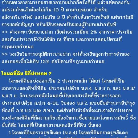
กำหนดเวลาสามารถขยายเวลาขายฝากกี่ครั้งก็ได้ แล้วแต่ตกลงกัน
แต่รวมกันแล้วต้องไม่เกิน 10 ปี ตามกฎหมาย สำหรับ
อสังหาริมทรัพย์ และไม่เกิน 3 ปี สำหรับสังหาริมทรัพย์ แต่หากไม่มี
การขอต่อสัญญา ทรัพย์สินจะตกเป็นของผู้รับขายฝากทันที
>> ค่าจดทะเบียนขายฝาก เสียค่าธรรมเนียม 2% จากราคาประเมิน
และต้องชำระภาษีเงินได้หัก ณ ที่จ่าย และอากรแสตมป์ตามที่
กฎหมายกำหนด
>> วงเงินในการอนุมัติการขายฝาก จะได้วงเงินสูงกว่าการจำนอง
และดอกเบี้ยไม่เกิน 15% ต่อปีตามที่กฎหมายกำหนด
โฉนดที่ดิน มีกี่ประเภท ?
โฉนดที่ดินแบ่งออกเป็น 2 ประเภทหลัก ได้แก่ โฉนดที่เป็น
เอกสารแสดงสิทธิ์ที่ดิน ประกอบไปด้วย น.ส.4, น.ส.3 ก. และ น.ส.3/
น.ส.3 ข. อีกประเภทคือโฉนดที่เป็นเอกสารสิทธิ์ที่ราชการออก
ประกอบไปด้วย ส.ป.ก 4-01, ใบจอง น.ส.2, แบบยื่นชำระภาษีบำรุง
ท้องที่ ภ.ท.บ.5 และ ส.ท.ก. แต่สำหรับหัวข้อนี้จะมาเจาะลึกประเภท
ของโฉนดที่ดินที่มีความเกี่ยวข้องในการซื้อขายและโอนกรรมสิทธิ์ ซึ่ง
นั่นก็คือ โฉนดที่เป็นเอกสารแสดงสิทธิ์ที่ดิน นั่นเอง
1.โฉนดที่ดินตราครุฑสีแดง (น.ส.4) โฉนดที่ดินตราครุฑสีแดง