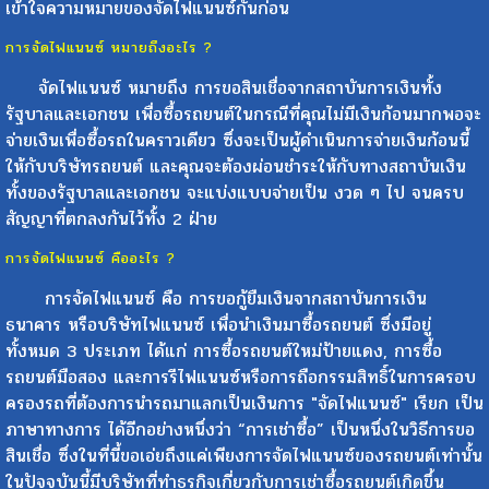
เข้าใจความหมายของจัดไฟแนนซ์กันก่อน
การจัดไฟแนนซ์ หมายถึงอะไร ?
จัดไฟแนนซ์ หมายถึง การขอสินเชื่อจากสถาบันการเงินทั้ง
รัฐบาลและเอกชน เพื่อซื้อรถยนต์ในกรณีที่คุณไม่มีเงินก้อนมากพอจะ
จ่ายเงินเพื่อซื้อรถในคราวเดียว ซึ่งจะเป็นผู้ดำเนินการจ่ายเงินก้อนนี้
ให้กับบริษัทรถยนต์ และคุณจะต้องผ่อนชำระให้กับทางสถาบันเงิน
ทั้งของรัฐบาลและเอกชน จะแบ่งแบบจ่ายเป็น งวด ๆ ไป จนครบ
สัญญาที่ตกลงกันไว้ทั้ง 2 ฝ่าย
การจัดไฟแนนซ์ คืออะไร ?
การจัดไฟแนนซ์ คือ การขอกู้ยืมเงินจากสถาบันการเงิน
ธนาคาร หรือบริษัทไฟแนนซ์ เพื่อนำเงินมาซื้อรถยนต์ ซึ่งมีอยู่
ทั้งหมด 3 ประเภท ได้แก่ การซื้อรถยนต์ใหม่ป้ายแดง, การซื้อ
รถยนต์มือสอง และการรีไฟแนนซ์หรือการถือกรรมสิทธิ์ในการครอบ
ครองรถที่ต้องการนำรถมาแลกเป็นเงินการ "จัดไฟแนนซ์" เรียก เป็น
ภาษาทางการ ได้อีกอย่างหนึ่งว่า “การเช่าซื้อ” เป็นหนึ่งในวิธีการขอ
สินเชื่อ ซึ่งในที่นี้ขอเอ่ยถึงแค่เพียงการจัดไฟแนนซ์ของรถยนต์เท่านั้น
ในปัจจุบันนี้มีบริษัทที่ทำธุรกิจเกี่ยวกับการเช่าซื้อรถยนต์เกิดขึ้น