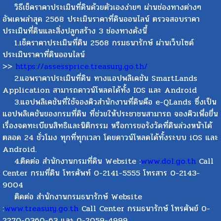
วิธีเช็คราคาประเมินที่ดินด้วยตัวเองง่ายๆ ผ่านช่องทางต่างๆ
อัพเดพล่าสุด 2568 ประเมินราคาที่ดินออนไลน์ ตรวจสอบราคา
ประเมินที่ดินและสิ่งปลูกสร้าง 3 ช่องทางดังนี้
1.เช็คราคาประเมินที่ดิน 2568 กรมธนารักษ์ ผ่านเว็บไซด์
ประเมินราคาที่ดินออนไลน์
>>
https://assessprice.treasury.go.th/
2.แอพราคาประเมินที่ดิน ทางแอปพลิเคชัน SmartLands
Application สามารถดาวน์โหลดได้ทั้ง IOS และ Android
3.แอปพลิเคชันที่ใช้จองคิวสำนักงานที่ดินคือ e-QLands ซึ่งเป็น
แอปพลิเคชันของกรมที่ดิน ที่ช่วยให้ประชาชนสามารถ จองคิวเพื่อยื่น
เรื่องจดทะเบียนสิทธิและนิติกรรม หรือการขอรังวัดที่ดินล่วงหน้าได้
ตลอด 24 ชั่วโมง ทุกที่ทุกเวลา โดยดาวน์โหลดได้ทั้งระบบ iOS และ
Android.
4.ติดต่อ สำนักงานกรมที่ดิน Website :
www.dol.go.th
Call
Center กรมที่ดิน โทรศัพท์ 0-2141-5555 โทรสาร 0-2143-
9004
ติดต่อ สำนักงานกรมธนารักษ์ Website
:
www.treasury.go.th
Call Center กรมธนารักษ์ โทรศัพย์ 0-
2270-0360-63 และ 0-2059-4999