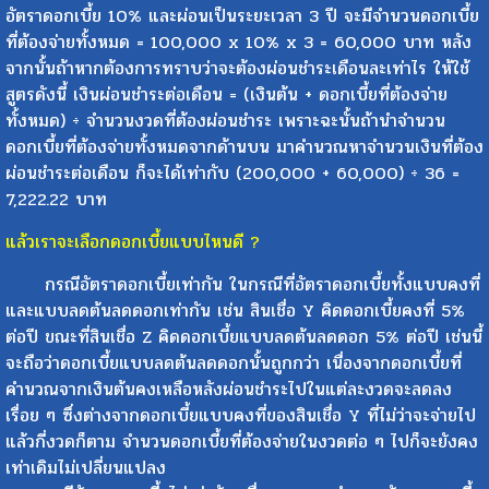
อัตราดอกเบี้ย 10% และผ่อนเป็นระยะเวลา 3 ปี จะมีจำนวนดอกเบี้ย
ที่ต้องจ่ายทั้งหมด = 100,000 x 10% x 3 = 60,000 บาท หลัง
จากนั้นถ้าหากต้องการทราบว่าจะต้องผ่อนชำระเดือนละเท่าไร ให้ใช้
สูตรดังนี้ เงินผ่อนชำระต่อเดือน = (เงินต้น + ดอกเบี้ยที่ต้องจ่าย
ทั้งหมด) ÷ จำนวนงวดที่ต้องผ่อนชำระ เพราะฉะนั้นถ้านำจำนวน
ดอกเบี้ยที่ต้องจ่ายทั้งหมดจากด้านบน มาคำนวณหาจำนวนเงินที่ต้อง
ผ่อนชำระต่อเดือน ก็จะได้เท่ากับ (200,000 + 60,000) ÷ 36 =
7,222.22 บาท
แล้วเราจะเลือกดอกเบี้ยแบบไหนดี ?
กรณีอัตราดอกเบี้ยเท่ากัน ในกรณีที่อัตราดอกเบี้ยทั้งแบบคงที่
และแบบลดต้นลดดอกเท่ากัน เช่น สินเชื่อ Y คิดดอกเบี้ยคงที่ 5%
ต่อปี ขณะที่สินเชื่อ Z คิดดอกเบี้ยแบบลดต้นลดดอก 5% ต่อปี เช่นนี้
จะถือว่าดอกเบี้ยแบบลดต้นลดดอกนั้นถูกกว่า เนื่องจากดอกเบี้ยที่
คำนวณจากเงินต้นคงเหลือหลังผ่อนชำระไปในแต่ละงวดจะลดลง
เรื่อย ๆ ซึ่งต่างจากดอกเบี้ยแบบคงที่ของสินเชื่อ Y ที่ไม่ว่าจะจ่ายไป
แล้วกี่งวดก็ตาม จำนวนดอกเบี้ยที่ต้องจ่ายในงวดต่อ ๆ ไปก็จะยังคง
เท่าเดิมไม่เปลี่ยนแปลง