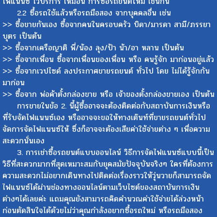
ไฟแนนซ์ ไว้บริการ เหมือน การซื้อรถยนต์ใหม่ เช่นกัน
2.2 ซื้อรถใช้แล้วหรือรถมือสอง จากบุคคลอื่น เช่น
>> ซื้อขายกันเอง ซื้อจากคนในครอบครัว บิดา/มารดา สามี/ภรรยา
บุตร เป็นต้น
>> ซื้อจากเครือญาติ พี่/น้อง ลุง/ป้า น้า/อา หลาน เป็นต้น
>> ซื้อจากเพื่อน ซื้อจากเพื่อนของเพื่อน หรือ คนรู้จัก มาก่อนอยู่แล้ว
>> ซื้อจากเวปไซด์ ลงประกาศขายรถยนต์ ทั่วไป โดย ไม่ได้รู้จักกัน
มาก่อน
>> ซื้อจาก พ่อค้าตั้งกล่องขาย หรือ เจ้าของตั้งกล่องขายเอง เป็นต้น
การขายในข้อ 2. นี้ผู้ซื้ออาจจะต้องติดต่อกับสถาบันการเงินหรือ
ที่รับจัดไฟแนนซ์เอง หรืออาจจะขอให้ทางเต๊นท์ที่ขายรถยนต์ทั่วไป
จัดการจัดไฟแนนซ์ให้ ซึ่งก็อาจจะต้องเสียค่าใช้จ่ายต่าง ๆ เพื่อความ
สะดวกนั่นเอง
3. การเช่าซื้อรถยนต์แบบออนไลน์ วิธีการจัดไฟแนนซ์แบบนี้เป็น
วิธีที่สะดวกมากที่สุดเหมาะสมกับยุคสมัยปัจจุบันจริงๆ ใครที่ต้องการ
ความสะดวกไม่อยากเดินทางไปติดต่อเรื่องราวให้วุ่นวายก็สามารถจัด
ไฟแนนซ์ได้ผ่านช่องทางออนไลน์ตามเว็บไซต์ของสถาบันการเงิน
ต่างๆได้เลยค่ะ แถมคุณยังสามารถคิดคำนวณค่าใช้จ่ายได้ล่วงหน้า
ก่อนตัดสินใจได้ด้วยไม่ว่าคุณกำลังอยากซื้อรถใหม่ หรือรถมือสอง