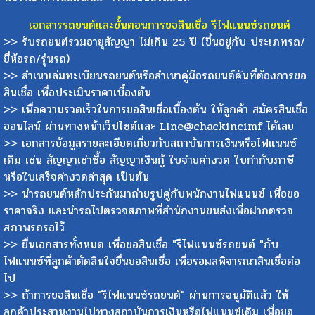
เอกสารรถยนต์และขั้นตอนการขอสินเชื่อ รีไฟแนนซ์รถยนต์
>> รับรถยนต์รวมอายุสัญญา ไม่เกิน 25 ปี (ขึ้นอยู่กับ ประเภทรถ/
ยี่ห้อรถ/รุ่นรถ)
>> สำเนาเล่มทะเบียนรถยนต์หรือสำเนาคู่มือรถยนต์คันที่ต้องการขอ
สินเชื่อ เพื่อประเมินราคาเบื้องต้น
>> เพื่อความรวดเร็วในการขอสินเชื่อเบื้องต้น ให้ลูกค้า สมัครสินเชื่อ
ออนไลน์ ผ่านทางหน้าเว็ปไซต์เเละ Line@chackincimf ได้เลย
>> เอกสารข้อมูลรายละเอียดเกี่ยวกับสถาบันการเงินหรือไฟแนนซ์
เดิม เช่น สัญญาเช่าซื้อ สัญญาเงินกู้ ใบจ่ายค่างวด ใบกำกับภาษี
หรือใบเสร็จค่างวดล่าสุด เป็นต้น
>> นำรถยนต์หลักประกันมาถ่ายรูปคู่กับพนักงานไฟแนนซ์ เพื่อขอ
ราคาจริง และนำรถไปตรวจสภาพที่สำนักงานขนส่งเพื่อฝากตรวจ
สภาพรถรอไว้
>> ยื่นเอกสารทั้งหมด เพื่อขอสินเชื่อ "รีไฟแนนซ์รถยนต์ "กับ
ไฟแนนซ์ที่ลูกค้าตัดสินใจยื่นขอสินเชื่อ เพื่อรอผลพิจารณาสินเชื่อต่อ
ไป
>> ถ้าการขอสินเชื่อ "รีไฟแนนซ์รถยนต์" ผ่านการอนุมัติแล้ว ให้
ลูกค้าประสานงานไปทางสถาบันการเงินหรือไฟแนนซ์เดิม เพื่อขอ