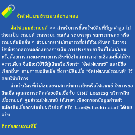
จัดไฟแนนซ์รถยนต์
อ่างทอง
จัดไฟแนนซ์รถยนต์
>> สำหรับการซื้อทรัพย์สินที่มีมูลค่าสูง ไม่
ว่าจะเป็น รถยนต์ รถกระบะ รถเก๋ง รถบรรทุก รถการเกษตร หรือ
รถยนต์ชนิดอื่น ๆ ส่วนมากเราไม่สามารถซื้อได้ด้วยเงินสด ไม่ว่าจะ
ปัจจัยจากสภาพคล่องทางการเงิน การประกอบอาชีพที่ไม่แน่นอน
หรือต้องการวางแผนทางการเงินที่ยังไม่สามารถจ่ายเงิดสดซื้อได้ใน
คราวเดียว จึงนิยมใช้วิธีกู้เงินหรือเรียกว่า "จัดไฟแนนซ์" และมีชื่อ
เรียกอื่นๆ ตามการขอสินเชื่อ ซึ่งเรามีสินเชื่อ "จัดไฟแนนช์รถยนต์" ไว้
คอยให้บริการ
สำหรับใครที่กำลังมองหาสถาบันการเงินหรือไฟแนนช์ ในการขอ
สินเชื่อ คุณสามารถติดต่อขอสินเชื่อกับ CiMF Leasing บริการสิน
เชื่อรถยนต์ ศูนย์รวมไฟแนนช์ ได้ง่ายๆ เพียงกรอกข้อมูลส่วนตัว
สมัครสินเชื่อออนไลน์บนเว็บไซต์ หรือ Line@checkincimf ได้เลย
ครับ
ติดต่อสอบถามที่นี่