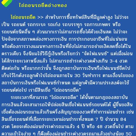
ไถ่ถอนรถยึด
อ่างทอง
ไถ่ถอนรถยึด
>> สำหรับการซื้อทรัพย์สินที่มีมูลค่าสูง ไม่ว่าจะ
เป็น รถยนต์ รถกระบะ รถเก๋ง รถบรรทุก รถการเกษตร หรือ
รถยนต์ชนิดอื่น ๆ ส่วนมากเราไม่สามารถซื้อได้ด้วยเงินสด ไม่ว่าจะ
ปัจจัยจากสภาพคล่องทางการเงิน การประกอบอาชีพที่ไม่แน่นอน
หรือต้องการวางแผนทางการเงินที่ยังไม่สามารถจ่ายเงิดสดซื้อได้ใน
คราวเดียว จึงนิยมใช้วิธีกู้เงินหรือเรียกว่า "จัดไฟแนนซ์" แต่เมื่อผ่อน
ได้สักระยะเวลาหนึ่งแล้ว ไม่สามารถชำระค่างวดค้างเกิน 3-4 งวด
ติดต่อกัน หรือมากกว่านั้น จึงถูกสถาบันการเงินหรือไฟแนนซ์ยึดไป
เก็บไว้โกดังรอลูกค้าไปไถ่ถอนภายใน 30 วันทำการ ตามเงื่อนไขของ
สถาบันการเงินหรือไฟแนนซ์กำหนด แต่ลูกค้ามีความประสงค์จะใช้
รถยนต์ต่อไป เรามีสินเชื่อ "ไถ่ถอนรถยึด"
ระยะเวลาที่สามารถ "ไถ่ถอนรถยึด" ได้นั้นตามกฎของสถาบัน
การเงินแล้วจะสามารถให้ปล่อยสินเชื่อไฟแนนซ์รถยนต์ได้ ผู้ยื่นขอสิน
เชื่อต้องผ่อนรถมาแล้วเกินครึ่งสัญญาของงวดที่ทำการผ่อนชำระ เช่น
สินเชื่อรถยนต์ที่เลือกระยะเวลาผ่อนชำระทั้งหมด 7 ปี จำนวน 84
ติดต่อด่วน
งวด โดยจะต้องผ่อนชำระค่ารถมาแล้ว 4 ปี หรือ 48 งวดขึ้นไป ตาม
Open
ความเข้าใจง่าย ๆ ก็คือต้องผ่อนชำระค่างวดรถมาแล้วอย่างน้อย 50