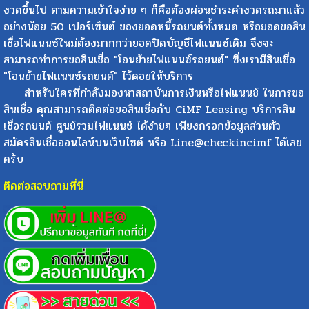
งวดขึ้นไป ตามความเข้าใจง่าย ๆ ก็คือต้องผ่อนชำระค่างวดรถมาแล้ว
อย่างน้อย 50 เปอร์เซ็นต์ ของยอดหนี้รถยนต์ทั้งหมด หรือยอดขอสิน
เชื่อไฟแนนซ์ใหม่ต้องมากกว่ายอดปิดบัญชีไฟแนนซ์เดิม จึงจะ
สามารถทำการขอสินเชื่อ "โอนย้ายไฟแนนซ์รถยนต์" ซึ่งเรามีสินเชื่อ
"โอนย้ายไฟเเนนซ์รถยนต์" ไว้คอยให้บริการ
สำหรับใครที่กำลังมองหาสถาบันการเงินหรือไฟแนนช์ ในการขอ
สินเชื่อ คุณสามารถติดต่อขอสินเชื่อกับ CiMF Leasing บริการสิน
เชื่อรถยนต์ ศูนย์รวมไฟแนนช์ ได้ง่ายๆ เพียงกรอกข้อมูลส่วนตัว
สมัครสินเชื่อออนไลน์บนเว็บไซต์ หรือ Line@checkincimf ได้เลย
ครับ
ติดต่อสอบถามที่นี่