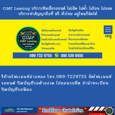
CiMF Leasing บริการสินเชื่อรถยนต์ ไม่เช็ค ไม่ค้ำ ไม่โอน ไม่จอด
บริการทำสัญญาถึงที่ ฟรี..ทั่วไทย อยู่ไหนก็จัดได้
รีย้ายไฟเเนนซ์อ่างทอง โทร.089-7229755 จัดไฟเเนนซ์
รถยนต์ ปิดบัญชีรถค้างงวด ไถ่ถอนรถยึด จำนำทะเบียน
ปิดบัญชีรถฟ้อง