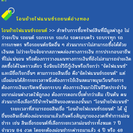
โอนย้ายไฟแนนซ์รถยนต์
อ่างทอง
โอนย้ายไฟแนนซ์รถยนต์
>> สำหรับการซื้อทรัพย์สินที่มีมูลค่าสูง ไม่
ว่าจะเป็น รถยนต์ รถกระบะ รถเก๋ง รถครอบครัว รถบรรทุก รถ
การเกษตร หรือรถยนต์ชนิดอื่น ๆ ส่วนมากเราไม่สามารถซื้อได้ด้วย
เงินสด ไม่ว่าจะปัจจัยจากสภาพคล่องทางการเงิน การประกอบอาชีพ
ที่ไม่แน่นอน หรือต้องการวางแผนทางการเงินที่ยังไม่สามารถจ่ายเงิด
สดซื้อได้ในคราวเดียว จึงนิยมใช้วิธีกู้เงินหรือเรียกว่า "จัดไฟแนนซ์"
และมีชื่อเรียกอื่นๆ ตามการขอสินเชื่อ คือ"จัดไฟแนนช์รถยนต์" แต่
เมื่อผ่อนได้สักระยะเวลาหนึ่งต้องการใช้เงินสดมาหมุนเวียนกิจการ
ต้องการเงินมาปิดหนี้นอกระบบ ต้องการเงินมาใช้ในชีวิตประจำวัน
อยากผ่อนค่างวดให้ถูกลง ต้องการดอกเบี้ยต่ำกว่าเดิม เป็นต้น คน
ส่วนมากจึงเลือกวิธีนำทรัพย์สินของตนเองนั้นมา "โอนย้ายไฟเเนนซ์"
ระยะเวลาที่สามารถขอสินเชื่อ "โอนย้ายไฟเเนนซ์รถยนต์" ได้ ผู้
ยื่นขอสินเชื่อต้องผ่อนรถมาแล้วเกินครึ่งสัญญาของงวดที่ทำการผ่อน
ชำระ เช่น สินเชื่อรถยนต์ที่เลือกระยะเวลาผ่อนชำระทั้งหมด 7 ปี
จำนวน 84 งวด โดยจะต้องผ่อนชำระค่ารถมาแล้ว 4 ปี หรือ 48