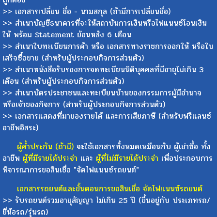
>> เอกสารเปลี่ยน ชื่อ - นามสกุล (ถ้ามีการเปลี่ยนชื่อ)
>> สำเนาบัญชีธนาคารที่จะให้สถาบันการเงินหรือไฟแนนซ์โอนเงิน
ให้ พร้อม Statement ย้อนหลัง 6 เดือน
>> สำเนาใบทะเบียนการค้า หรือ เอกสารทางราชการออกให้ หรือใบ
เสร็จซื้อขาย (สำหรับผู้ประกอบกิจการส่วนตัว)
>> สำเนาหนังสือรับรองการจดทะเบียนนิติบุคคลที่มีอายุไม่เกิน 3
เดือน (สำหรับผู้ประกอบกิจการส่วนตัว)
>> สำเนาบัตรประชาชนและทะเบียนบ้านของกรรมการผู้มีอำนาจ
หรือเจ้าของกิจการ (สำหรับผู้ประกอบกิจการส่วนตัว)
>> เอกสารแสดงที่มาของรายได้ และการเสียภาษี (สำหรับฟรีแลนซ์
อาชีพอิสระ)
ผู้ค้ำประกัน (ถ้ามี)
จะใช้เอกสารทั้งหมดเหมือนกับ ผู้เช่าซื้อ ทั้ง
อาชีพ
ผู้ที่มีรายได้ประจำ
และ
ผู้ที่ไม่มีรายได้ประจำ
เพื่อประกอบการ
พิจารณาการขอสินเชื่อ "จัดไฟแนนซ์รถยนต์"
เอกสารรถยนต์และขั้นตอนการขอสินเชื่อ จัดไฟแนนซ์รถยนต์
>> รับรถยนต์รวมอายุสัญญา ไม่เกิน 25 ปี (ขึ้นอยู่กับ ประเภทรถ/
ยี่ห้อรถ/รุ่นรถ)