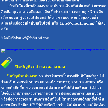
ระยะเวลาที่กำหนดจะไม่เสียค่าปรับล่าช้าแต่อย่างใด
สำหรับใครที่กำลังมองหาสถาบันการเงินหรือไฟแนนช์ ในการขอ
สินเชื่อ คุณสามารถติดต่อขอสินเชื่อกับ CiMF Leasing บริการสิน
เชื่อรถยนต์ ศูนย์รวมไฟแนนช์ ได้ง่ายๆ เพียงกรอกข้อมูลส่วนตัว
สมัครสินเชื่อออนไลน์บนเว็บไซต์ หรือ Line@checkincimf ได้เลย
ครับ
*เงื่อนไขเป็นไปตามที่ผู้ให้บริการกำหนด
ปิดบัญชีรถค้างงวด
อ่างทอง
ปิดบัญชีรถค้างงวด
>> สำหรับการซื้อทรัพย์สินที่มีมูลค่าสูง ไม่
ว่าจะเป็น รถยนต์ รถกระบะ รถเก๋ง รถบรรทุก รถการเกษตร หรือ
รถยนต์ชนิดอื่น ๆ ส่วนมากเราไม่สามารถซื้อได้ด้วยเงินสด ไม่ว่าจะ
ปัจจัยจากสภาพคล่องทางการเงิน การประกอบอาชีพที่ไม่แน่นอน
หรือต้องการวางแผนทางการเงินที่ยังไม่สามารถจ่ายเงิดสดซื้อได้ใน
คราวเดียว จึงนิยมใช้วิธีกู้เงินหรือเรียกว่า "จัดไฟแนนซ์" แต่เมื่อผ่อน