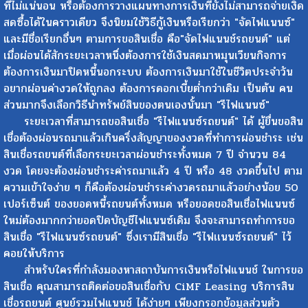
ที่ไม่แน่นอน หรือต้องการวางแผนทางการเงินที่ยังไม่สามารถจ่ายเงิด
สดซื้อได้ในคราวเดียว จึงนิยมใช้วิธีกู้เงินหรือเรียกว่า "จัดไฟแนนซ์"
และมีชื่อเรียกอื่นๆ ตามการขอสินเชื่อ คือ"จัดไฟแนนช์รถยนต์" แต่
เมื่อผ่อนได้สักระยะเวลาหนึ่งต้องการใช้เงินสดมาหมุนเวียนกิจการ
ต้องการเงินมาปิดหนี้นอกระบบ ต้องการเงินมาใช้ในชีวิตประจำวัน
อยากผ่อนค่างวดให้ถูกลง ต้องการดอกเบี้ยต่ำกว่าเดิม เป็นต้น คน
ส่วนมากจึงเลือกวิธีนำทรัพย์สินของตนเองนั้นมา "รีไฟแนนซ์"
ระยะเวลาที่สามารถขอสินเชื่อ "รีไฟแนนซ์รถยนต์" ได้ ผู้ยื่นขอสิน
เชื่อต้องผ่อนรถมาแล้วเกินครึ่งสัญญาของงวดที่ทำการผ่อนชำระ เช่น
สินเชื่อรถยนต์ที่เลือกระยะเวลาผ่อนชำระทั้งหมด 7 ปี จำนวน 84
งวด โดยจะต้องผ่อนชำระค่ารถมาแล้ว 4 ปี หรือ 48 งวดขึ้นไป ตาม
ความเข้าใจง่าย ๆ ก็คือต้องผ่อนชำระค่างวดรถมาแล้วอย่างน้อย 50
เปอร์เซ็นต์ ของยอดหนี้รถยนต์ทั้งหมด หรือยอดขอสินเชื่อไฟแนนซ์
ใหม่ต้องมากกว่ายอดปิดบัญชีไฟแนนซ์เดิม จึงจะสามารถทำการขอ
สินเชื่อ "รีไฟแนนซ์รถยนต์" ซึ่งเรามีสินเชื่อ "รีไฟเเนนซ์รถยนต์" ไว้
คอยให้บริการ
สำหรับใครที่กำลังมองหาสถาบันการเงินหรือไฟแนนช์ ในการขอ
สินเชื่อ คุณสามารถติดต่อขอสินเชื่อกับ CiMF Leasing บริการสิน
เชื่อรถยนต์ ศูนย์รวมไฟแนนช์ ได้ง่ายๆ เพียงกรอกข้อมูลส่วนตัว