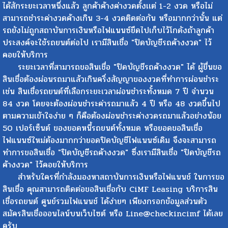
ได้สักระยะเวลาหนึ่งแล้ว ลูกค้าค้างค่างวดตั้งเเต่ 1-2 งวด หรือไม่
สามารถชำระค่างวดค้างเกิน 3-4 งวดติดต่อกัน หรือมากกว่านั้น แต่
รถยังไม่ถูกสถาบันการเงินหรือไฟแนนซ์ยึดไปเก็บไว้โกดังถ้าลูกค้า
ประสงค์จะใช้รถยนต์ต่อไป เรามีสินเชื่อ "ปิดบัญชีรถค้างงวด" ไว้
คอยให้บริการ
ระยะเวลาที่สามารถขอสินเชื่อ "ปิดบัญชีรถค้างงวด" ได้ ผู้ยื่นขอ
สินเชื่อต้องผ่อนรถมาแล้วเกินครึ่งสัญญาของงวดที่ทำการผ่อนชำระ
เช่น สินเชื่อรถยนต์ที่เลือกระยะเวลาผ่อนชำระทั้งหมด 7 ปี จำนวน
84 งวด โดยจะต้องผ่อนชำระค่ารถมาแล้ว 4 ปี หรือ 48 งวดขึ้นไป
ตามความเข้าใจง่าย ๆ ก็คือต้องผ่อนชำระค่างวดรถมาแล้วอย่างน้อย
50 เปอร์เซ็นต์ ของยอดหนี้รถยนต์ทั้งหมด หรือยอดขอสินเชื่อ
ไฟแนนซ์ใหม่ต้องมากกว่ายอดปิดบัญชีไฟแนนซ์เดิม จึงจะสามารถ
ทำการขอสินเชื่อ "ปิดบัญชีรถค้างงวด" ซึ่งเรามีสินเชื่อ "ปิดบัญชีรถ
ค้างงวด" ไว้คอยให้บริการ
สำหรับใครที่กำลังมองหาสถาบันการเงินหรือไฟแนนช์ ในการขอ
สินเชื่อ คุณสามารถติดต่อขอสินเชื่อกับ CiMF Leasing บริการสิน
เชื่อรถยนต์ ศูนย์รวมไฟแนนช์ ได้ง่ายๆ เพียงกรอกข้อมูลส่วนตัว
สมัครสินเชื่อออนไลน์บนเว็บไซต์ หรือ Line@checkincimf ได้เลย
ครับ