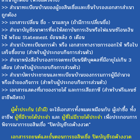
>> สำเนาทะเบียนบ้านของผู้ขอสินเชื่อเเละเซ็นรับรองเอกสารสำเนา
ถูกต้อง
>> เอกสารเปลี่ยน ชื่อ - นามสกุล (ถ้ามีการเปลี่ยนชื่อ)
>> สำเนาบัญชีธนาคารที่จะให้สถาบันการเงินหรือไฟแนนซ์โอนเงิน
ให้ พร้อม Statement ย้อนหลัง 6 เดือน
>> สำเนาใบทะเบียนการค้า หรือ เอกสารทางราชการออกให้ หรือใบ
เสร็จซื้อขาย (สำหรับผู้ประกอบกิจการส่วนตัว)
>> สำเนาหนังสือรับรองการจดทะเบียนนิติบุคคลที่มีอายุไม่เกิน 3
เดือน (สำหรับผู้ประกอบกิจการส่วนตัว)
>> สำเนาบัตรประชาชนและทะเบียนบ้านของกรรมการผู้มีอำนาจ
หรือเจ้าของกิจการ (สำหรับผู้ประกอบกิจการส่วนตัว)
>> เอกสารแสดงที่มาของรายได้ และการเสียภาษี (สำหรับฟรีแลนซ์
อาชีพอิสระ)
ผู้ค้ำประกัน (ถ้ามี)
จะใช้เอกสารทั้งหมดเหมือนกับ ผู้เช่าซื้อ ทั้ง
อาชีพ
ผู้ที่มีรายได้ประจำ
และ
ผู้ที่ไม่มีรายได้ประจำ
เพื่อประกอบการ
พิจารณาการขอสินเชื่อ "ปิดบัญชีรถค้างงวด"
เอกสารรถยนต์และขั้นตอนการขอสินเชื่อ ปิดบัญชีรถค้างงวด