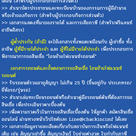
เดือน (สำหรับผู้ประกอบกิจการส่วนตัว)
>> สำเนาบัตรประชาชนและทะเบียนบ้านของกรรมการผู้มีอำนาจ
หรือเจ้าของกิจการ (สำหรับผู้ประกอบกิจการส่วนตัว)
>> เอกสารแสดงที่มาของรายได้ และการเสียภาษี (สำหรับฟรีแลนซ์
อาชีพอิสระ)
ผู้ค้ำประกัน (ถ้ามี)
จะใช้เอกสารทั้งหมดเหมือนกับ ผู้เช่าซื้อ ทั้ง
อาชีพ
ผู้ที่มีรายได้ประจำ
และ
ผู้ที่ไม่มีรายได้ประจำ
เพื่อประกอบการ
พิจารณาการขอสินเชื่อ "โอนย้ายไฟเเนนซ์รถยนต์"
เอกสารรถยนต์และขั้นตอนการขอสินเชื่อ โอนย้ายไฟแนนซ์
รถยนต์
>> รับรถยนต์รวมอายุสัญญา ไม่เกิน 25 ปี (ขึ้นอยู่กับ ประเภทรถ/
ยี่ห้อรถ/รุ่นรถ)
>> สำเนาเล่มทะเบียนรถยนต์หรือสำเนาคู่มือรถยนต์คันที่ต้องการขอ
สินเชื่อ เพื่อประเมินราคาเบื้องต้น
>> เพื่อความรวดเร็วในการขอสินเชื่อเบื้องต้น ให้ลูกค้า สมัครสินเชื่อ
ออนไลน์ ผ่านทางหน้าเว็ปไซต์เเละ Line@chackincimf ได้เลย
>> เอกสารข้อมูลรายละเอียดเกี่ยวกับสถาบันการเงินหรือไฟแนนซ์
เดิม เช่น สัญญาเช่าซื้อ สัญญาเงินกู้ ใบจ่ายค่างวด ใบกำกับภาษี