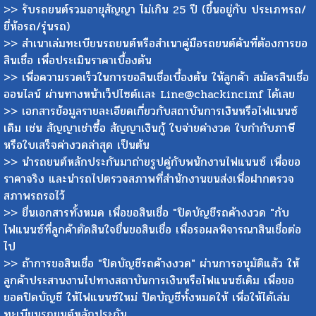
>> รับรถยนต์รวมอายุสัญญา ไม่เกิน 25 ปี (ขึ้นอยู่กับ ประเภทรถ/
ยี่ห้อรถ/รุ่นรถ)
>> สำเนาเล่มทะเบียนรถยนต์หรือสำเนาคู่มือรถยนต์คันที่ต้องการขอ
สินเชื่อ เพื่อประเมินราคาเบื้องต้น
>> เพื่อความรวดเร็วในการขอสินเชื่อเบื้องต้น ให้ลูกค้า สมัครสินเชื่อ
ออนไลน์ ผ่านทางหน้าเว็ปไซต์เเละ Line@chackincimf ได้เลย
>> เอกสารข้อมูลรายละเอียดเกี่ยวกับสถาบันการเงินหรือไฟแนนซ์
เดิม เช่น สัญญาเช่าซื้อ สัญญาเงินกู้ ใบจ่ายค่างวด ใบกำกับภาษี
หรือใบเสร็จค่างวดล่าสุด เป็นต้น
>> นำรถยนต์หลักประกันมาถ่ายรูปคู่กับพนักงานไฟแนนซ์ เพื่อขอ
ราคาจริง และนำรถไปตรวจสภาพที่สำนักงานขนส่งเพื่อฝากตรวจ
สภาพรถรอไว้
>> ยื่นเอกสารทั้งหมด เพื่อขอสินเชื่อ "ปิดบัญชีรถค้างงวด "กับ
ไฟแนนซ์ที่ลูกค้าตัดสินใจยื่นขอสินเชื่อ เพื่อรอผลพิจารณาสินเชื่อต่อ
ไป
>> ถ้าการขอสินเชื่อ "ปิดบัญชีรถค้างงวด" ผ่านการอนุมัติแล้ว ให้
ลูกค้าประสานงานไปทางสถาบันการเงินหรือไฟแนนซ์เดิม เพื่อขอ
ยอดปิดบัญชี ให้ไฟแนนซ์ใหม่ ปิดบัญชีทั้งหมดให้ เพื่อให้ได้เล่ม
ทะเบียนรถยนต์หลักประกัน