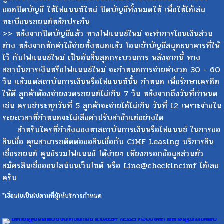
ยอดปิดบัญชี ให้ไฟแนนซ์ใหม่ ปิดบัญชีทั้งหมดให้ เพื่อให้ได้เล่ม
ทะเบียนรถยนต์หลักประกัน
>> หลังจากปิดบัญชีแล้ว ทางไฟแนนซ์ใหม่ จะทำการโอนเงินส่วน
ต่าง หลังจากหักค่าใช้จ่ายทั้งหมดแล้ว โอนเข้าบัญชีสมุดธนาคารที่ให้
ไว้ กับไฟแนนซ์ใหม่ เป็นอันสิ้นสุดกระบวนการ หลังจากนี้ ทาง
สถาบันการเงินหรือไฟแนนซ์ใหม่ จะกำหนดการจ่ายค่างวด 30 - 60
วัน แล้วแต่สถาบันการเงินหรือไฟแนนซ์นั้น กำหนด เพื่อรักษาเครดิต
ให้ดี ลูกค้าต้องจ่ายงวดรถยนต์ไม่เกิน 7 วัน หลังจากถึงวันที่กำหนด
เช่น ครบชำระทุกวันที่ 5 ลูกค้าจะจ่ายได้ไม่เกิน วันที่ 12 เพราะจ่ายใน
ระยะเวลาที่กำหนดจะไม่เสียค่าปรับล่าช้าแต่อย่างใด
สำหรับใครที่กำลังมองหาสถาบันการเงินหรือไฟแนนช์ ในการขอ
สินเชื่อ คุณสามารถติดต่อขอสินเชื่อกับ CiMF Leasing บริการสิน
เชื่อรถยนต์ ศูนย์รวมไฟแนนช์ ได้ง่ายๆ เพียงกรอกข้อมูลส่วนตัว
สมัครสินเชื่อออนไลน์บนเว็บไซต์ หรือ Line@checkincimf ได้เลย
ครับ
*เงื่อนไขเป็นไปตามที่ผู้ให้บริการกำหนด