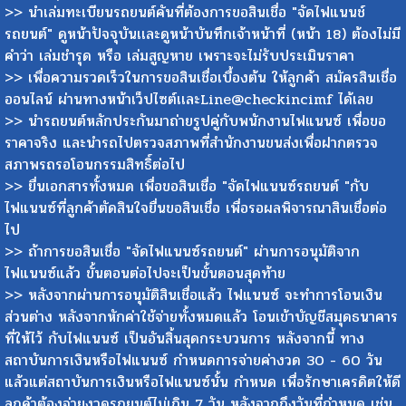
>> นำเล่มทะเบียนรถยนต์คันที่ต้องการขอสินเชื่อ "จัดไฟแนนช์
รถยนต์" ดูหน้าปัจจุบันเเละดูหน้าบันทึกเจ้าหน้าที่ (หน้า 18) ต้องไม่มี
คำว่า เล่มชำรุด หรือ เล่มสูญหาย เพราะจะไม่รับประเมินราคา
>> เพื่อความรวดเร็วในการขอสินเชื่อเบื้องต้น ให้ลูกค้า สมัครสินเชื่อ
ออนไลน์ ผ่านทางหน้าเว็ปไซต์เเละLine@checkincimf ได้เลย
>> นำรถยนต์หลักประกันมาถ่ายรูปคู่กับพนักงานไฟแนนซ์ เพื่อขอ
ราคาจริง และนำรถไปตรวจสภาพที่สำนักงานขนส่งเพื่อฝากตรวจ
สภาพรถรอโอนกรรมสิทธิ์ต่อไป
>> ยื่นเอกสารทั้งหมด เพื่อขอสินเชื่อ "จัดไฟแนนซ์รถยนต์ "กับ
ไฟแนนซ์ที่ลูกค้าตัดสินใจยื่นขอสินเชื่อ เพื่อรอผลพิจารณาสินเชื่อต่อ
ไป
>> ถ้าการขอสินเชื่อ "จัดไฟแนนซ์รถยนต์" ผ่านการอนุมัติจาก
ไฟแนนซ์แล้ว ขั้นตอนต่อไปจะเป็นขั้นตอนสุดท้าย
>> หลังจากผ่านการอนุมัติสินเชื่อแล้ว ไฟแนนซ์ จะทำการโอนเงิน
ส่วนต่าง หลังจากหักค่าใช้จ่ายทั้งหมดแล้ว โอนเข้าบัญชีสมุดธนาคาร
ที่ให้ไว้ กับไฟแนนซ์ เป็นอันสิ้นสุดกระบวนการ หลังจากนี้ ทาง
สถาบันการเงินหรือไฟแนนซ์ กำหนดการจ่ายค่างวด 30 - 60 วัน
แล้วแต่สถาบันการเงินหรือไฟแนนซ์นั้น กำหนด เพื่อรักษาเครดิตให้ดี
ลูกค้าต้องจ่ายงวดรถยนต์ไม่เกิน 7 วัน หลังจากถึงวันที่กำหนด เช่น