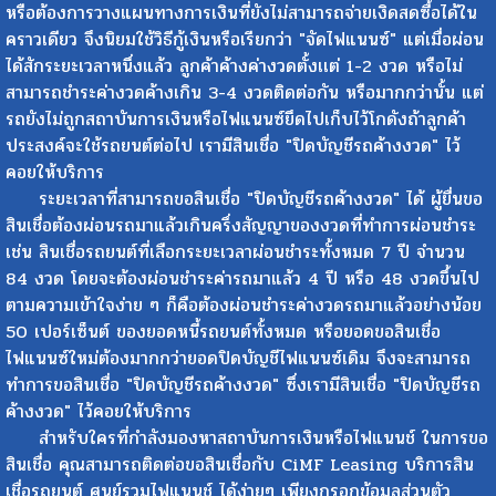
หรือต้องการวางแผนทางการเงินที่ยังไม่สามารถจ่ายเงิดสดซื้อได้ใน
คราวเดียว จึงนิยมใช้วิธีกู้เงินหรือเรียกว่า "จัดไฟแนนซ์" แต่เมื่อผ่อน
ได้สักระยะเวลาหนึ่งแล้ว ลูกค้าค้างค่างวดตั้งเเต่ 1-2 งวด หรือไม่
สามารถชำระค่างวดค้างเกิน 3-4 งวดติดต่อกัน หรือมากกว่านั้น แต่
รถยังไม่ถูกสถาบันการเงินหรือไฟแนนซ์ยึดไปเก็บไว้โกดังถ้าลูกค้า
ประสงค์จะใช้รถยนต์ต่อไป เรามีสินเชื่อ "ปิดบัญชีรถค้างงวด" ไว้
คอยให้บริการ
ระยะเวลาที่สามารถขอสินเชื่อ "ปิดบัญชีรถค้างงวด" ได้ ผู้ยื่นขอ
สินเชื่อต้องผ่อนรถมาแล้วเกินครึ่งสัญญาของงวดที่ทำการผ่อนชำระ
เช่น สินเชื่อรถยนต์ที่เลือกระยะเวลาผ่อนชำระทั้งหมด 7 ปี จำนวน
84 งวด โดยจะต้องผ่อนชำระค่ารถมาแล้ว 4 ปี หรือ 48 งวดขึ้นไป
ตามความเข้าใจง่าย ๆ ก็คือต้องผ่อนชำระค่างวดรถมาแล้วอย่างน้อย
50 เปอร์เซ็นต์ ของยอดหนี้รถยนต์ทั้งหมด หรือยอดขอสินเชื่อ
ไฟแนนซ์ใหม่ต้องมากกว่ายอดปิดบัญชีไฟแนนซ์เดิม จึงจะสามารถ
ทำการขอสินเชื่อ "ปิดบัญชีรถค้างงวด" ซึ่งเรามีสินเชื่อ "ปิดบัญชีรถ
ค้างงวด" ไว้คอยให้บริการ
สำหรับใครที่กำลังมองหาสถาบันการเงินหรือไฟแนนช์ ในการขอ
สินเชื่อ คุณสามารถติดต่อขอสินเชื่อกับ CiMF Leasing บริการสิน
เชื่อรถยนต์ ศูนย์รวมไฟแนนช์ ได้ง่ายๆ เพียงกรอกข้อมูลส่วนตัว