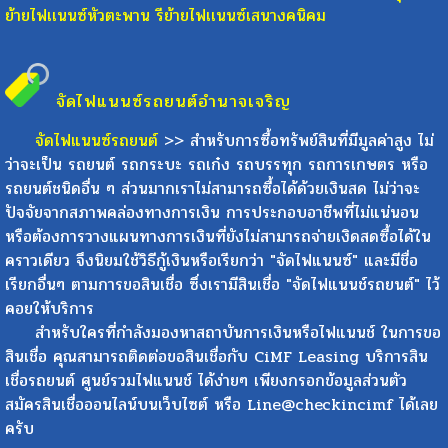
ย้ายไฟเเนนซ์หัวตะพาน
รีย้ายไฟเเนนซ์เสนางคนิคม
จัดไฟแนนซ์รถยนต์
อำนาจเจริญ
จัดไฟแนนซ์รถยนต์
>> สำหรับการซื้อทรัพย์สินที่มีมูลค่าสูง ไม่
ว่าจะเป็น รถยนต์ รถกระบะ รถเก๋ง รถบรรทุก รถการเกษตร หรือ
รถยนต์ชนิดอื่น ๆ ส่วนมากเราไม่สามารถซื้อได้ด้วยเงินสด ไม่ว่าจะ
ปัจจัยจากสภาพคล่องทางการเงิน การประกอบอาชีพที่ไม่แน่นอน
หรือต้องการวางแผนทางการเงินที่ยังไม่สามารถจ่ายเงิดสดซื้อได้ใน
คราวเดียว จึงนิยมใช้วิธีกู้เงินหรือเรียกว่า "จัดไฟแนนซ์" และมีชื่อ
เรียกอื่นๆ ตามการขอสินเชื่อ ซึ่งเรามีสินเชื่อ "จัดไฟแนนช์รถยนต์" ไว้
คอยให้บริการ
สำหรับใครที่กำลังมองหาสถาบันการเงินหรือไฟแนนช์ ในการขอ
สินเชื่อ คุณสามารถติดต่อขอสินเชื่อกับ CiMF Leasing บริการสิน
เชื่อรถยนต์ ศูนย์รวมไฟแนนช์ ได้ง่ายๆ เพียงกรอกข้อมูลส่วนตัว
สมัครสินเชื่อออนไลน์บนเว็บไซต์ หรือ Line@checkincimf ได้เลย
ครับ