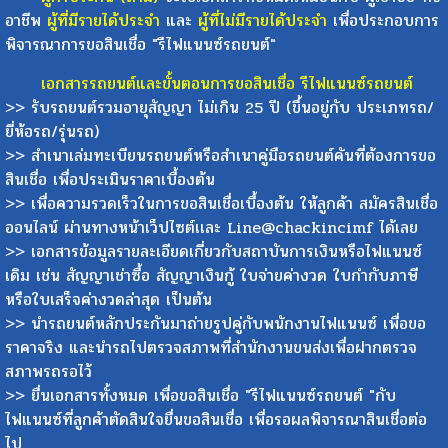
อาชีพ
ผู้ที่มีรายได้ประจำ
และ
ผู้ที่ไม่มีรายได้ประจำ
เพื่อประกอบการ
พิจารณาการขอสินเชื่อ "รีไฟแนนซ์รถยนต์"
เอกสารรถยนต์และขั้นตอนการขอสินเชื่อ รีไฟแนนซ์รถยนต์
>> รับรถยนต์รวมอายุสัญญา ไม่เกิน 25 ปี (ขึ้นอยู่กับ ประเภทรถ/
ยี่ห้อรถ/รุ่นรถ)
>> สำเนาเล่มทะเบียนรถยนต์หรือสำเนาคู่มือรถยนต์คันที่ต้องการขอ
สินเชื่อ เพื่อประเมินราคาเบื้องต้น
>> เพื่อความรวดเร็วในการขอสินเชื่อเบื้องต้น ให้ลูกค้า สมัครสินเชื่อ
ออนไลน์ ผ่านทางหน้าเว็ปไซต์เเละ Line@chackincimf ได้เลย
>> เอกสารข้อมูลรายละเอียดเกี่ยวกับสถาบันการเงินหรือไฟแนนซ์
เดิม เช่น สัญญาเช่าซื้อ สัญญาเงินกู้ ใบจ่ายค่างวด ใบกำกับภาษี
หรือใบเสร็จค่างวดล่าสุด เป็นต้น
>> นำรถยนต์หลักประกันมาถ่ายรูปคู่กับพนักงานไฟแนนซ์ เพื่อขอ
ราคาจริง และนำรถไปตรวจสภาพที่สำนักงานขนส่งเพื่อฝากตรวจ
สภาพรถรอไว้
>> ยื่นเอกสารทั้งหมด เพื่อขอสินเชื่อ "รีไฟแนนซ์รถยนต์ "กับ
ไฟแนนซ์ที่ลูกค้าตัดสินใจยื่นขอสินเชื่อ เพื่อรอผลพิจารณาสินเชื่อต่อ
ไป