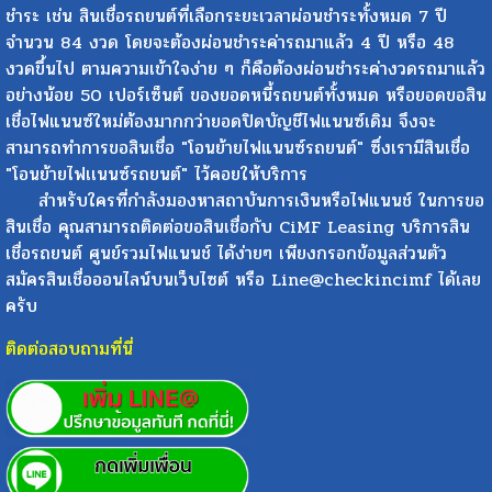
ชำระ เช่น สินเชื่อรถยนต์ที่เลือกระยะเวลาผ่อนชำระทั้งหมด 7 ปี
จำนวน 84 งวด โดยจะต้องผ่อนชำระค่ารถมาแล้ว 4 ปี หรือ 48
งวดขึ้นไป ตามความเข้าใจง่าย ๆ ก็คือต้องผ่อนชำระค่างวดรถมาแล้ว
อย่างน้อย 50 เปอร์เซ็นต์ ของยอดหนี้รถยนต์ทั้งหมด หรือยอดขอสิน
เชื่อไฟแนนซ์ใหม่ต้องมากกว่ายอดปิดบัญชีไฟแนนซ์เดิม จึงจะ
สามารถทำการขอสินเชื่อ "โอนย้ายไฟแนนซ์รถยนต์" ซึ่งเรามีสินเชื่อ
"โอนย้ายไฟเเนนซ์รถยนต์" ไว้คอยให้บริการ
สำหรับใครที่กำลังมองหาสถาบันการเงินหรือไฟแนนช์ ในการขอ
สินเชื่อ คุณสามารถติดต่อขอสินเชื่อกับ CiMF Leasing บริการสิน
เชื่อรถยนต์ ศูนย์รวมไฟแนนช์ ได้ง่ายๆ เพียงกรอกข้อมูลส่วนตัว
สมัครสินเชื่อออนไลน์บนเว็บไซต์ หรือ Line@checkincimf ได้เลย
ครับ
ติดต่อสอบถามที่นี่