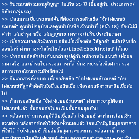
>> รับรถยนต์รวมอายุสัญญา ไม่เกิน 25 ปี (ขึ้นอยู่กับ ประเภทรถ/
ยี่ห้อรถ/รุ่นรถ)
>> นำเล่มทะเบียนรถยนต์คันที่ต้องการขอสินเชื่อ "จัดไฟแนนช์
รถยนต์" ดูหน้าปัจจุบันเเละดูหน้าบันทึกเจ้าหน้าที่ (หน้า 18) ต้องไม่มี
คำว่า เล่มชำรุด หรือ เล่มสูญหาย เพราะจะไม่รับประเมินราคา
>> เพื่อความรวดเร็วในการขอสินเชื่อเบื้องต้น ให้ลูกค้า สมัครสินเชื่อ
ออนไลน์ ผ่านทางหน้าเว็ปไซต์เเละLine@checkincimf ได้เลย
>> นำรถยนต์หลักประกันมาถ่ายรูปคู่กับพนักงานไฟแนนซ์ เพื่อขอ
ราคาจริง และนำรถไปตรวจสภาพที่สำนักงานขนส่งเพื่อฝากตรวจ
สภาพรถรอโอนกรรมสิทธิ์ต่อไป
>> ยื่นเอกสารทั้งหมด เพื่อขอสินเชื่อ "จัดไฟแนนซ์รถยนต์ "กับ
ไฟแนนซ์ที่ลูกค้าตัดสินใจยื่นขอสินเชื่อ เพื่อรอผลพิจารณาสินเชื่อต่อ
ไป
>> ถ้าการขอสินเชื่อ "จัดไฟแนนซ์รถยนต์" ผ่านการอนุมัติจาก
ไฟแนนซ์แล้ว ขั้นตอนต่อไปจะเป็นขั้นตอนสุดท้าย
>> หลังจากผ่านการอนุมัติสินเชื่อแล้ว ไฟแนนซ์ จะทำการโอนเงิน
ส่วนต่าง หลังจากหักค่าใช้จ่ายทั้งหมดแล้ว โอนเข้าบัญชีสมุดธนาคาร
ที่ให้ไว้ กับไฟแนนซ์ เป็นอันสิ้นสุดกระบวนการ หลังจากนี้ ทาง
สถาบันการเงินหรือไฟแนนซ์ กำหนดการจ่ายค่างวด 30 - 60 วัน