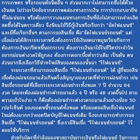
การเกษตร หรือรถยนต์ชนิดอื่น ๆ ส่วนมากเราไม่สามารถซื้อได้ด้วย
เงินสด ไม่ว่าจะปัจจัยจากสภาพคล่องทางการเงิน การประกอบอาชีพ
ที่ไม่แน่นอน หรือต้องการวางแผนทางการเงินที่ยังไม่สามารถจ่ายเงิด
สดซื้อได้ในคราวเดียว จึงนิยมใช้วิธีกู้เงินหรือเรียกว่า "จัดไฟแนนซ์"
และมีชื่อเรียกอื่นๆ ตามการขอสินเชื่อ คือ"จัดไฟแนนช์รถยนต์" แต่
เมื่อผ่อนได้สักระยะเวลาหนึ่งต้องการใช้เงินสดมาหมุนเวียนกิจการ
ต้องการเงินมาปิดหนี้นอกระบบ ต้องการเงินมาใช้ในชีวิตประจำวัน
อยากผ่อนค่างวดให้ถูกลง ต้องการดอกเบี้ยต่ำกว่าเดิม เป็นต้น คน
ส่วนมากจึงเลือกวิธีนำทรัพย์สินของตนเองนั้นมา "รีไฟแนนซ์"
ระยะเวลาที่สามารถขอสินเชื่อ "รีไฟแนนซ์รถยนต์" ได้ ผู้ยื่นขอสิน
เชื่อต้องผ่อนรถมาแล้วเกินครึ่งสัญญาของงวดที่ทำการผ่อนชำระ เช่น
สินเชื่อรถยนต์ที่เลือกระยะเวลาผ่อนชำระทั้งหมด 7 ปี จำนวน 84
งวด โดยจะต้องผ่อนชำระค่ารถมาแล้ว 4 ปี หรือ 48 งวดขึ้นไป ตาม
ความเข้าใจง่าย ๆ ก็คือต้องผ่อนชำระค่างวดรถมาแล้วอย่างน้อย 50
เปอร์เซ็นต์ ของยอดหนี้รถยนต์ทั้งหมด หรือยอดขอสินเชื่อไฟแนนซ์
ใหม่ต้องมากกว่ายอดปิดบัญชีไฟแนนซ์เดิม จึงจะสามารถทำการขอ
สินเชื่อ "รีไฟแนนซ์รถยนต์" ซึ่งเรามีสินเชื่อ "รีไฟเเนนซ์รถยนต์" ไว้
คอยให้บริการ
สำหรับใครที่กำลังมองหาสถาบันการเงินหรือไฟแนนช์ ในการขอ