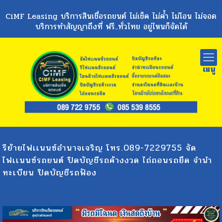
CiMF Leasing บริการสินเชื่อรถยนต์ ไม่เช็ค ไม่ค้ำ ไม่โอน ไม่จอด
บริการทำสัญญาถึงที่ ฟรี..ทั่วไทย อยู่ไหนก็จัดได้
รีย้ายไฟเเนนซ์อำนาจเจริญ โทร.089-7229755 จัด
ไฟเเนนซ์รถยนต์ ปิดบัญชีรถค้างงวด ไถ่ถอนรถยึด จำนำ
ทะเบียน ปิดบัญชีรถฟ้อง