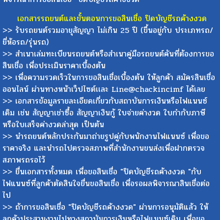
เอกสารรถยนต์และขั้นตอนการขอสินเชื่อ ปิดบัญชีรถค้างงวด
>> รับรถยนต์รวมอายุสัญญา ไม่เกิน 25 ปี (ขึ้นอยู่กับ ประเภทรถ/
ยี่ห้อรถ/รุ่นรถ)
>> สำเนาเล่มทะเบียนรถยนต์หรือสำเนาคู่มือรถยนต์คันที่ต้องการขอ
สินเชื่อ เพื่อประเมินราคาเบื้องต้น
>> เพื่อความรวดเร็วในการขอสินเชื่อเบื้องต้น ให้ลูกค้า สมัครสินเชื่อ
ออนไลน์ ผ่านทางหน้าเว็ปไซต์เเละ Line@chackincimf ได้เลย
>> เอกสารข้อมูลรายละเอียดเกี่ยวกับสถาบันการเงินหรือไฟแนนซ์
เดิม เช่น สัญญาเช่าซื้อ สัญญาเงินกู้ ใบจ่ายค่างวด ใบกำกับภาษี
หรือใบเสร็จค่างวดล่าสุด เป็นต้น
>> นำรถยนต์หลักประกันมาถ่ายรูปคู่กับพนักงานไฟแนนซ์ เพื่อขอ
ราคาจริง และนำรถไปตรวจสภาพที่สำนักงานขนส่งเพื่อฝากตรวจ
สภาพรถรอไว้
>> ยื่นเอกสารทั้งหมด เพื่อขอสินเชื่อ "ปิดบัญชีรถค้างงวด "กับ
ไฟแนนซ์ที่ลูกค้าตัดสินใจยื่นขอสินเชื่อ เพื่อรอผลพิจารณาสินเชื่อต่อ
ไป
>> ถ้าการขอสินเชื่อ "ปิดบัญชีรถค้างงวด" ผ่านการอนุมัติแล้ว ให้
ลูกค้าประสานงานไปทางสถาบันการเงินหรือไฟแนนซ์เดิม เพื่อขอ