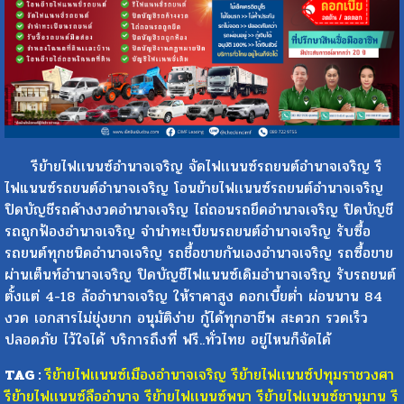
รีย้ายไฟเเนนซ์อำนาจเจริญ จัดไฟเเนนซ์รถยนต์อำนาจเจริญ รี
ไฟแนนซ์รถยนต์อำนาจเจริญ โอนย้ายไฟเเนนซ์รถยนต์อำนาจเจริญ
ปิดบัญชีรถค้างงวดอำนาจเจริญ ไถ่ถอนรถยึดอำนาจเจริญ ปิดบัญชี
รถถูกฟ้องอำนาจเจริญ จำนำทะเบียนรถยนต์อำนาจเจริญ รับซื้อ
รถยนต์ทุกชนิดอำนาจเจริญ รถชื้อขายกันเองอำนาจเจริญ รถซื้อขาย
ผ่านเต็นท์อำนาจเจริญ ปิดบัญชีไฟแนนซ์เดิมอำนาจเจริญ รับรถยนต์
ตั้งแต่ 4-18 ล้ออำนาจเจริญ ให้ราคาสูง ดอกเบี้ยต่ำ ผ่อนนาน 84
งวด เอกสารไม่ยุ่งยาก อนุมัติง่าย กู้ได้ทุกอาชีพ สะดวก รวดเร็ว
ปลอดภัย ไว้ใจได้ บริการถึงที่ ฟรี..ทั่วไทย อยู่ไหนก็จัดได้
TAG :
รีย้ายไฟเเนนซ์เมืองอำนาจเจริญ
รีย้ายไฟเเนนซ์ปทุมราชวงศา
รีย้ายไฟเเนนซ์ลืออำนาจ
รีย้ายไฟเเนนซ์พนา
รีย้ายไฟเเนนซ์ชานุมาน
รี