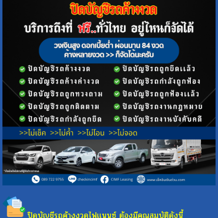
ปิดบัญชีรถค้างงวดไฟเเนนซ์ ต้องมีคุณสมบัติดังนี้