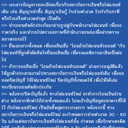
>> เอกสารข้อมูลรายละเอียดเกี่ยวกับสถาบันการเงินหรือไฟแนนซ์
เดิม เช่น สัญญาเช่าซื้อ สัญญาเงินกู้ ใบจ่ายค่างวด ใบกำกับภาษี
หรือใบเสร็จค่างวดล่าสุด เป็นต้น
>> นำรถยนต์หลักประกันมาถ่ายรูปคู่กับพนักงานไฟแนนซ์ เพื่อขอ
ราคาจริง และนำรถไปตรวจสภาพที่สำนักงานขนส่งเพื่อฝากตรวจ
สภาพรถรอไว้
>> ยื่นเอกสารทั้งหมด เพื่อขอสินเชื่อ "โอนย้ายไฟเเนนซ์รถยนต์ "กับ
ไฟแนนซ์ที่ลูกค้าตัดสินใจยื่นขอสินเชื่อ เพื่อรอผลพิจารณาสินเชื่อต่อ
ไป
>> ถ้าการขอสินเชื่อ "โอนย้ายไฟเเนนซ์รถยนต์" ผ่านการอนุมัติแล้ว
ให้ลูกค้าประสานงานไปทางสถาบันการเงินหรือไฟแนนซ์เดิม เพื่อขอ
ยอดปิดบัญชี ให้ไฟแนนซ์ใหม่ ปิดบัญชีทั้งหมดให้ เพื่อให้ได้เล่ม
ทะเบียนรถยนต์หลักประกัน
>> หลังจากปิดบัญชีแล้ว ทางไฟแนนซ์ใหม่ จะทำการโอนเงินส่วน
ต่าง หลังจากหักค่าใช้จ่ายทั้งหมดแล้ว โอนเข้าบัญชีสมุดธนาคารที่ให้
ไว้ กับไฟแนนซ์ใหม่ เป็นอันสิ้นสุดกระบวนการ หลังจากนี้ ทาง
สถาบันการเงินหรือไฟแนนซ์ใหม่ จะกำหนดการจ่ายค่างวด 30 - 60
วัน แล้วแต่สถาบันการเงินหรือไฟแนนซ์นั้น กำหนด เพื่อรักษาเครดิต