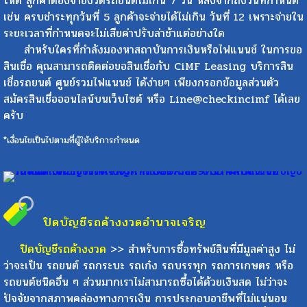
ให้ดี ลูกค้าต้องจ่ายงวดรถยนต์ไม่เกิน 7 วัน หลังจากถึงวันที่กำหนด
เช่น ครบชำระทุกวันที่ 5 ลูกค้าจะจ่ายได้ไม่เกิน วันที่ 12 เพราะจ่ายใน
ระยะเวลาที่กำหนดจะไม่เสียค่าปรับล่าช้าแต่อย่างใด
สำหรับใครที่กำลังมองหาสถาบันการเงินหรือไฟแนนช์ ในการขอ
สินเชื่อ คุณสามารถติดต่อขอสินเชื่อกับ CiMF Leasing บริการสิน
เชื่อรถยนต์ ศูนย์รวมไฟแนนช์ ได้ง่ายๆ เพียงกรอกข้อมูลส่วนตัว
สมัครสินเชื่อออนไลน์บนเว็บไซต์ หรือ Line@checkincimf ได้เลย
ครับ
*เงื่อนไขเป็นไปตามที่ผู้ให้บริการกำหนด
ปิดบัญชีรถค้างงวด
อำนาจเจริญ
ปิดบัญชีรถค้างงวด
>> สำหรับการซื้อทรัพย์สินที่มีมูลค่าสูง ไม่
ว่าจะเป็น รถยนต์ รถกระบะ รถเก๋ง รถบรรทุก รถการเกษตร หรือ
รถยนต์ชนิดอื่น ๆ ส่วนมากเราไม่สามารถซื้อได้ด้วยเงินสด ไม่ว่าจะ
ปัจจัยจากสภาพคล่องทางการเงิน การประกอบอาชีพที่ไม่แน่นอน