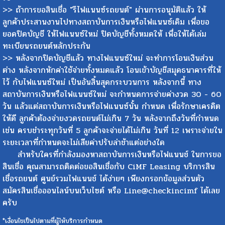
>> ถ้าการขอสินเชื่อ "รีไฟแนนซ์รถยนต์" ผ่านการอนุมัติแล้ว ให้
ลูกค้าประสานงานไปทางสถาบันการเงินหรือไฟแนนซ์เดิม เพื่อขอ
ยอดปิดบัญชี ให้ไฟแนนซ์ใหม่ ปิดบัญชีทั้งหมดให้ เพื่อให้ได้เล่ม
ทะเบียนรถยนต์หลักประกัน
>> หลังจากปิดบัญชีแล้ว ทางไฟแนนซ์ใหม่ จะทำการโอนเงินส่วน
ต่าง หลังจากหักค่าใช้จ่ายทั้งหมดแล้ว โอนเข้าบัญชีสมุดธนาคารที่ให้
ไว้ กับไฟแนนซ์ใหม่ เป็นอันสิ้นสุดกระบวนการ หลังจากนี้ ทาง
สถาบันการเงินหรือไฟแนนซ์ใหม่ จะกำหนดการจ่ายค่างวด 30 - 60
วัน แล้วแต่สถาบันการเงินหรือไฟแนนซ์นั้น กำหนด เพื่อรักษาเครดิต
ให้ดี ลูกค้าต้องจ่ายงวดรถยนต์ไม่เกิน 7 วัน หลังจากถึงวันที่กำหนด
เช่น ครบชำระทุกวันที่ 5 ลูกค้าจะจ่ายได้ไม่เกิน วันที่ 12 เพราะจ่ายใน
ระยะเวลาที่กำหนดจะไม่เสียค่าปรับล่าช้าแต่อย่างใด
สำหรับใครที่กำลังมองหาสถาบันการเงินหรือไฟแนนช์ ในการขอ
สินเชื่อ คุณสามารถติดต่อขอสินเชื่อกับ CiMF Leasing บริการสิน
เชื่อรถยนต์ ศูนย์รวมไฟแนนช์ ได้ง่ายๆ เพียงกรอกข้อมูลส่วนตัว
สมัครสินเชื่อออนไลน์บนเว็บไซต์ หรือ Line@checkincimf ได้เลย
ครับ
*เงื่อนไขเป็นไปตามที่ผู้ให้บริการกำหนด