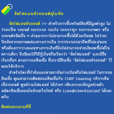
จัดไฟแนนซ์รถยนต์
สุโขทัย
จัดไฟแนนซ์รถยนต์
>> สำหรับการซื้อทรัพย์สินที่มีมูลค่าสูง ไม่
ว่าจะเป็น รถยนต์ รถกระบะ รถเก๋ง รถบรรทุก รถการเกษตร หรือ
รถยนต์ชนิดอื่น ๆ ส่วนมากเราไม่สามารถซื้อได้ด้วยเงินสด ไม่ว่าจะ
ปัจจัยจากสภาพคล่องทางการเงิน การประกอบอาชีพที่ไม่แน่นอน
หรือต้องการวางแผนทางการเงินที่ยังไม่สามารถจ่ายเงิดสดซื้อได้ใน
คราวเดียว จึงนิยมใช้วิธีกู้เงินหรือเรียกว่า "จัดไฟแนนซ์" และมีชื่อ
เรียกอื่นๆ ตามการขอสินเชื่อ ซึ่งเรามีสินเชื่อ "จัดไฟแนนช์รถยนต์" ไว้
คอยให้บริการ
สำหรับใครที่กำลังมองหาสถาบันการเงินหรือไฟแนนช์ ในการขอ
สินเชื่อ คุณสามารถติดต่อขอสินเชื่อกับ CiMF Leasing บริการสิน
เชื่อรถยนต์ ศูนย์รวมไฟแนนช์ ได้ง่ายๆ เพียงกรอกข้อมูลส่วนตัว
สมัครสินเชื่อออนไลน์บนเว็บไซต์ หรือ Line@checkincimf ได้เลย
ครับ
ติดต่อสอบถามที่นี่