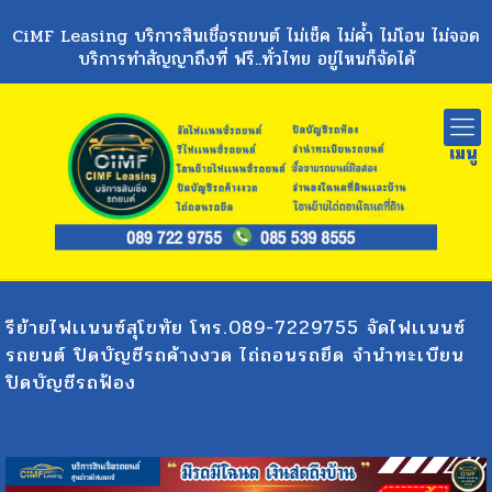
CiMF Leasing บริการสินเชื่อรถยนต์ ไม่เช็ค ไม่ค้ำ ไม่โอน ไม่จอด
บริการทำสัญญาถึงที่ ฟรี..ทั่วไทย อยู่ไหนก็จัดได้
รีย้ายไฟเเนนซ์สุโขทัย โทร.089-7229755 จัดไฟเเนนซ์
รถยนต์ ปิดบัญชีรถค้างงวด ไถ่ถอนรถยึด จำนำทะเบียน
ปิดบัญชีรถฟ้อง