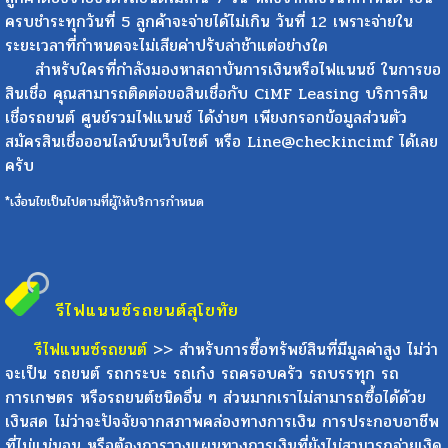
ครบชำระทุกวันที่ 5 ลูกค้าจะจ่ายได้ไม่เกิน วันที่ 12 เพราะจ่ายใน
ระยะเวลาที่กำหนดจะไม่เสียค่าปรับล่าช้าแต่อย่างใด
สำหรับใครที่กำลังมองหาสถาบันการเงินหรือไฟแนนช์ ในการขอ
สินเชื่อ คุณสามารถติดต่อขอสินเชื่อกับ CiMF Leasing บริการสิน
เชื่อรถยนต์ ศูนย์รวมไฟแนนช์ ได้ง่ายๆ เพียงกรอกข้อมูลส่วนตัว
สมัครสินเชื่อออนไลน์บนเว็บไซต์ หรือ Line@checkincimf ได้เลย
ครับ
*เงื่อนไขเป็นไปตามที่ผู้ให้บริการกำหนด
รีไฟแนนซ์รถยนต์
สุโขทัย
รีไฟแนนซ์รถยนต์
>> สำหรับการซื้อทรัพย์สินที่มีมูลค่าสูง ไม่ว่า
จะเป็น รถยนต์ รถกระบะ รถเก๋ง รถครอบครัว รถบรรทุก รถ
การเกษตร หรือรถยนต์ชนิดอื่น ๆ ส่วนมากเราไม่สามารถซื้อได้ด้วย
เงินสด ไม่ว่าจะปัจจัยจากสภาพคล่องทางการเงิน การประกอบอาชีพ
ที่ไม่แน่นอน หรือต้องการวางแผนทางการเงินที่ยังไม่สามารถจ่ายเงิด