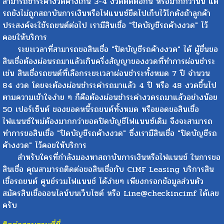
สามารถชำระค่างวดค้างเกิน 3-4 งวดติดต่อกัน หรือมากกว่านั้น แต่
รถยังไม่ถูกสถาบันการเงินหรือไฟแนนซ์ยึดไปเก็บไว้โกดังถ้าลูกค้า
ประสงค์จะใช้รถยนต์ต่อไป เรามีสินเชื่อ "ปิดบัญชีรถค้างงวด" ไว้
คอยให้บริการ
ระยะเวลาที่สามารถขอสินเชื่อ "ปิดบัญชีรถค้างงวด" ได้ ผู้ยื่นขอ
สินเชื่อต้องผ่อนรถมาแล้วเกินครึ่งสัญญาของงวดที่ทำการผ่อนชำระ
เช่น สินเชื่อรถยนต์ที่เลือกระยะเวลาผ่อนชำระทั้งหมด 7 ปี จำนวน
84 งวด โดยจะต้องผ่อนชำระค่ารถมาแล้ว 4 ปี หรือ 48 งวดขึ้นไป
ตามความเข้าใจง่าย ๆ ก็คือต้องผ่อนชำระค่างวดรถมาแล้วอย่างน้อย
50 เปอร์เซ็นต์ ของยอดหนี้รถยนต์ทั้งหมด หรือยอดขอสินเชื่อ
ไฟแนนซ์ใหม่ต้องมากกว่ายอดปิดบัญชีไฟแนนซ์เดิม จึงจะสามารถ
ทำการขอสินเชื่อ "ปิดบัญชีรถค้างงวด" ซึ่งเรามีสินเชื่อ "ปิดบัญชีรถ
ค้างงวด" ไว้คอยให้บริการ
สำหรับใครที่กำลังมองหาสถาบันการเงินหรือไฟแนนช์ ในการขอ
สินเชื่อ คุณสามารถติดต่อขอสินเชื่อกับ CiMF Leasing บริการสิน
เชื่อรถยนต์ ศูนย์รวมไฟแนนช์ ได้ง่ายๆ เพียงกรอกข้อมูลส่วนตัว
สมัครสินเชื่อออนไลน์บนเว็บไซต์ หรือ Line@checkincimf ได้เลย
ครับ