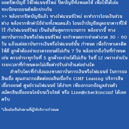
ยอดปิดบัญชี ให้ไฟแนนซ์ใหม่ ปิดบัญชีทั้งหมดให้ เพื่อให้ได้เล่ม
ทะเบียนรถยนต์หลักประกัน
>> หลังจากปิดบัญชีแล้ว ทางไฟแนนซ์ใหม่ จะทำการโอนเงินส่วน
ต่าง หลังจากหักค่าใช้จ่ายทั้งหมดแล้ว โอนเข้าบัญชีสมุดธนาคารที่ให้
ไว้ กับไฟแนนซ์ใหม่ เป็นอันสิ้นสุดกระบวนการ หลังจากนี้ ทาง
สถาบันการเงินหรือไฟแนนซ์ใหม่ จะกำหนดการจ่ายค่างวด 30 - 60
วัน แล้วแต่สถาบันการเงินหรือไฟแนนซ์นั้น กำหนด เพื่อรักษาเครดิต
ให้ดี ลูกค้าต้องจ่ายงวดรถยนต์ไม่เกิน 7 วัน หลังจากถึงวันที่กำหนด
เช่น ครบชำระทุกวันที่ 5 ลูกค้าจะจ่ายได้ไม่เกิน วันที่ 12 เพราะจ่ายใน
ระยะเวลาที่กำหนดจะไม่เสียค่าปรับล่าช้าแต่อย่างใด
สำหรับใครที่กำลังมองหาสถาบันการเงินหรือไฟแนนช์ ในการขอ
สินเชื่อ คุณสามารถติดต่อขอสินเชื่อกับ CiMF Leasing บริการสิน
เชื่อรถยนต์ ศูนย์รวมไฟแนนช์ ได้ง่ายๆ เพียงกรอกข้อมูลส่วนตัว
สมัครสินเชื่อออนไลน์บนเว็บไซต์ หรือ Line@checkincimf ได้เลย
ครับ
*เงื่อนไขเป็นไปตามที่ผู้ให้บริการกำหนด