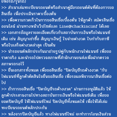
ยี่ห้อรถ/รุ่นรถ)
>> สำเนาเล่มทะเบียนรถยนต์หรือสำเนาคู่มือรถยนต์คันที่ต้องการขอ
สินเชื่อ เพื่อประเมินราคาเบื้องต้น
>> เพื่อความรวดเร็วในการขอสินเชื่อเบื้องต้น ให้ลูกค้า สมัครสินเชื่อ
ออนไลน์ ผ่านทางหน้าเว็ปไซต์เเละ Line@chackincimf ได้เลย
>> เอกสารข้อมูลรายละเอียดเกี่ยวกับสถาบันการเงินหรือไฟแนนซ์
เดิม เช่น สัญญาเช่าซื้อ สัญญาเงินกู้ ใบจ่ายค่างวด ใบกำกับภาษี
หรือใบเสร็จค่างวดล่าสุด เป็นต้น
>> นำรถยนต์หลักประกันมาถ่ายรูปคู่กับพนักงานไฟแนนซ์ เพื่อขอ
ราคาจริง และนำรถไปตรวจสภาพที่สำนักงานขนส่งเพื่อฝากตรวจ
สภาพรถรอไว้
>> ยื่นเอกสารทั้งหมด เพื่อขอสินเชื่อ "ปิดบัญชีรถค้างงวด "กับ
ไฟแนนซ์ที่ลูกค้าตัดสินใจยื่นขอสินเชื่อ เพื่อรอผลพิจารณาสินเชื่อต่อ
ไป
>> ถ้าการขอสินเชื่อ "ปิดบัญชีรถค้างงวด" ผ่านการอนุมัติแล้ว ให้
ลูกค้าประสานงานไปทางสถาบันการเงินหรือไฟแนนซ์เดิม เพื่อขอ
ยอดปิดบัญชี ให้ไฟแนนซ์ใหม่ ปิดบัญชีทั้งหมดให้ เพื่อให้ได้เล่ม
ทะเบียนรถยนต์หลักประกัน
>> หลังจากปิดบัญชีแล้ว ทางไฟแนนซ์ใหม่ จะทำการโอนเงินส่วน