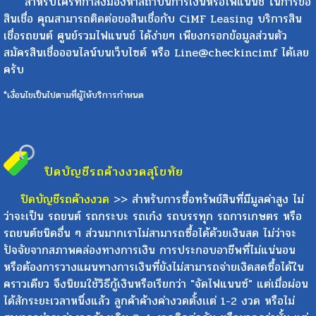
สำหรับใครที่กำลังมองหาสถาบันการเงินหรือไฟแนนช์ ในการขอ
สินเชื่อ คุณสามารถติดต่อขอสินเชื่อกับ CiMF Leasing บริการสิน
เชื่อรถยนต์ ศูนย์รวมไฟแนนช์ ได้ง่ายๆ เพียงกรอกข้อมูลส่วนตัว
สมัครสินเชื่อออนไลน์บนเว็บไซต์ หรือ Line@checkincimf ได้เลย
ครับ
*เงื่อนไขเป็นไปตามที่ผู้ให้บริการกำหนด
ปิดบัญชีรถค้างงวด
สุโขทัย
ปิดบัญชีรถค้างงวด
>> สำหรับการซื้อทรัพย์สินที่มีมูลค่าสูง ไม่
ว่าจะเป็น รถยนต์ รถกระบะ รถเก๋ง รถบรรทุก รถการเกษตร หรือ
รถยนต์ชนิดอื่น ๆ ส่วนมากเราไม่สามารถซื้อได้ด้วยเงินสด ไม่ว่าจะ
ปัจจัยจากสภาพคล่องทางการเงิน การประกอบอาชีพที่ไม่แน่นอน
หรือต้องการวางแผนทางการเงินที่ยังไม่สามารถจ่ายเงิดสดซื้อได้ใน
คราวเดียว จึงนิยมใช้วิธีกู้เงินหรือเรียกว่า "จัดไฟแนนซ์" แต่เมื่อผ่อน
ได้สักระยะเวลาหนึ่งแล้ว ลูกค้าค้างค่างวดตั้งเเต่ 1-2 งวด หรือไม่