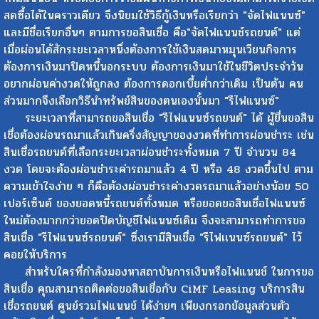
สดซื้อได้ในคราวเดียว จึงนิยมใช้วิธีกู้เงินหรือเรียกว่า "จัดไฟแนนซ์"
และมีชื่อเรียกอื่นๆ ตามการขอสินเชื่อ คือ"จัดไฟแนนช์รถยนต์" แต่
เมื่อผ่อนได้สักระยะเวลาหนึ่งต้องการใช้เงินสดมาหมุนเวียนกิจการ
ต้องการเงินมาปิดหนี้นอกระบบ ต้องการเงินมาใช้ในชีวิตประจำวัน
อยากผ่อนค่างวดให้ถูกลง ต้องการดอกเบี้ยต่ำกว่าเดิม เป็นต้น คน
ส่วนมากจึงเลือกวิธีนำทรัพย์สินของตนเองนั้นมา "รีไฟแนนซ์"
ระยะเวลาที่สามารถขอสินเชื่อ "รีไฟแนนซ์รถยนต์" ได้ ผู้ยื่นขอสิน
เชื่อต้องผ่อนรถมาแล้วเกินครึ่งสัญญาของงวดที่ทำการผ่อนชำระ เช่น
สินเชื่อรถยนต์ที่เลือกระยะเวลาผ่อนชำระทั้งหมด 7 ปี จำนวน 84
งวด โดยจะต้องผ่อนชำระค่ารถมาแล้ว 4 ปี หรือ 48 งวดขึ้นไป ตาม
ความเข้าใจง่าย ๆ ก็คือต้องผ่อนชำระค่างวดรถมาแล้วอย่างน้อย 50
เปอร์เซ็นต์ ของยอดหนี้รถยนต์ทั้งหมด หรือยอดขอสินเชื่อไฟแนนซ์
ใหม่ต้องมากกว่ายอดปิดบัญชีไฟแนนซ์เดิม จึงจะสามารถทำการขอ
สินเชื่อ "รีไฟแนนซ์รถยนต์" ซึ่งเรามีสินเชื่อ "รีไฟเเนนซ์รถยนต์" ไว้
คอยให้บริการ
สำหรับใครที่กำลังมองหาสถาบันการเงินหรือไฟแนนช์ ในการขอ
สินเชื่อ คุณสามารถติดต่อขอสินเชื่อกับ CiMF Leasing บริการสิน
เชื่อรถยนต์ ศูนย์รวมไฟแนนช์ ได้ง่ายๆ เพียงกรอกข้อมูลส่วนตัว