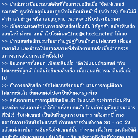
>> นำเล่มทะเบียนรถยนต์คันที่ต้องการขอสินเชื่อ "จัดไฟแนนช์
รถยนต์" ดูหน้าปัจจุบันเเละดูหน้าบันทึกเจ้าหน้าที่ (หน้า 18) ต้องไม่มี
คำว่า เล่มชำรุด หรือ เล่มสูญหาย เพราะจะไม่รับประเมินราคา
>> เพื่อความรวดเร็วในการขอสินเชื่อเบื้องต้น ให้ลูกค้า สมัครสินเชื่อ
ออนไลน์ ผ่านทางหน้าเว็ปไซต์เเละLine@checkincimf ได้เลย
>> นำรถยนต์หลักประกันมาถ่ายรูปคู่กับพนักงานไฟแนนซ์ เพื่อขอ
ราคาจริง และนำรถไปตรวจสภาพที่สำนักงานขนส่งเพื่อฝากตรวจ
สภาพรถรอโอนกรรมสิทธิ์ต่อไป
>> ยื่นเอกสารทั้งหมด เพื่อขอสินเชื่อ "จัดไฟแนนซ์รถยนต์ "กับ
ไฟแนนซ์ที่ลูกค้าตัดสินใจยื่นขอสินเชื่อ เพื่อรอผลพิจารณาสินเชื่อต่อ
ไป
>> ถ้าการขอสินเชื่อ "จัดไฟแนนซ์รถยนต์" ผ่านการอนุมัติจาก
ไฟแนนซ์แล้ว ขั้นตอนต่อไปจะเป็นขั้นตอนสุดท้าย
>> หลังจากผ่านการอนุมัติสินเชื่อแล้ว ไฟแนนซ์ จะทำการโอนเงิน
ส่วนต่าง หลังจากหักค่าใช้จ่ายทั้งหมดแล้ว โอนเข้าบัญชีสมุดธนาคาร
ที่ให้ไว้ กับไฟแนนซ์ เป็นอันสิ้นสุดกระบวนการ หลังจากนี้ ทาง
สถาบันการเงินหรือไฟแนนซ์ กำหนดการจ่ายค่างวด 30 - 60 วัน
แล้วแต่สถาบันการเงินหรือไฟแนนซ์นั้น กำหนด เพื่อรักษาเครดิตให้ดี
ลูกค้าต้องจ่ายงวดรถยนต์ไม่เกิน 7 วัน หลังจากถึงวันที่กำหนด เช่น