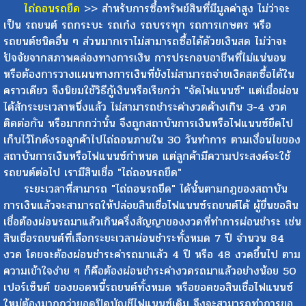
ไถ่ถอนรถยึด
>> สำหรับการซื้อทรัพย์สินที่มีมูลค่าสูง ไม่ว่าจะ
เป็น รถยนต์ รถกระบะ รถเก๋ง รถบรรทุก รถการเกษตร หรือ
รถยนต์ชนิดอื่น ๆ ส่วนมากเราไม่สามารถซื้อได้ด้วยเงินสด ไม่ว่าจะ
ปัจจัยจากสภาพคล่องทางการเงิน การประกอบอาชีพที่ไม่แน่นอน
หรือต้องการวางแผนทางการเงินที่ยังไม่สามารถจ่ายเงิดสดซื้อได้ใน
คราวเดียว จึงนิยมใช้วิธีกู้เงินหรือเรียกว่า "จัดไฟแนนซ์" แต่เมื่อผ่อน
ได้สักระยะเวลาหนึ่งแล้ว ไม่สามารถชำระค่างวดค้างเกิน 3-4 งวด
ติดต่อกัน หรือมากกว่านั้น จึงถูกสถาบันการเงินหรือไฟแนนซ์ยึดไป
เก็บไว้โกดังรอลูกค้าไปไถ่ถอนภายใน 30 วันทำการ ตามเงื่อนไขของ
สถาบันการเงินหรือไฟแนนซ์กำหนด แต่ลูกค้ามีความประสงค์จะใช้
รถยนต์ต่อไป เรามีสินเชื่อ "ไถ่ถอนรถยึด"
ระยะเวลาที่สามารถ "ไถ่ถอนรถยึด" ได้นั้นตามกฎของสถาบัน
การเงินแล้วจะสามารถให้ปล่อยสินเชื่อไฟแนนซ์รถยนต์ได้ ผู้ยื่นขอสิน
เชื่อต้องผ่อนรถมาแล้วเกินครึ่งสัญญาของงวดที่ทำการผ่อนชำระ เช่น
สินเชื่อรถยนต์ที่เลือกระยะเวลาผ่อนชำระทั้งหมด 7 ปี จำนวน 84
งวด โดยจะต้องผ่อนชำระค่ารถมาแล้ว 4 ปี หรือ 48 งวดขึ้นไป ตาม
ความเข้าใจง่าย ๆ ก็คือต้องผ่อนชำระค่างวดรถมาแล้วอย่างน้อย 50
เปอร์เซ็นต์ ของยอดหนี้รถยนต์ทั้งหมด หรือยอดขอสินเชื่อไฟแนนซ์
ใหม่ต้องมากกว่ายอดปิดบัญชีไฟแนนซ์เดิม จึงจะสามารถทำการขอ