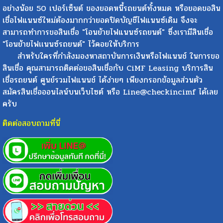
อย่างน้อย 50 เปอร์เซ็นต์ ของยอดหนี้รถยนต์ทั้งหมด หรือยอดขอสิน
เชื่อไฟแนนซ์ใหม่ต้องมากกว่ายอดปิดบัญชีไฟแนนซ์เดิม จึงจะ
สามารถทำการขอสินเชื่อ "โอนย้ายไฟแนนซ์รถยนต์" ซึ่งเรามีสินเชื่อ
"โอนย้ายไฟเเนนซ์รถยนต์" ไว้คอยให้บริการ
สำหรับใครที่กำลังมองหาสถาบันการเงินหรือไฟแนนช์ ในการขอ
สินเชื่อ คุณสามารถติดต่อขอสินเชื่อกับ CiMF Leasing บริการสิน
เชื่อรถยนต์ ศูนย์รวมไฟแนนช์ ได้ง่ายๆ เพียงกรอกข้อมูลส่วนตัว
สมัครสินเชื่อออนไลน์บนเว็บไซต์ หรือ Line@checkincimf ได้เลย
ครับ
ติดต่อสอบถามที่นี่