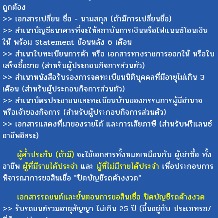
ถูกต้อง
>> เอกสารเปลี่ยน ชื่อ - นามสกุล (ถ้ามีการเปลี่ยนชื่อ)
>> สำเนาบัญชีธนาคารที่จะให้สถาบันการเงินหรือไฟแนนซ์โอนเงิน
ให้ พร้อม Statement ย้อนหลัง 6 เดือน
>> สำเนาใบทะเบียนการค้า หรือ เอกสารทางราชการออกให้ หรือใบ
เสร็จซื้อขาย (สำหรับผู้ประกอบกิจการส่วนตัว)
>> สำเนาหนังสือรับรองการจดทะเบียนนิติบุคคลที่มีอายุไม่เกิน 3
เดือน (สำหรับผู้ประกอบกิจการส่วนตัว)
>> สำเนาบัตรประชาชนและทะเบียนบ้านของกรรมการผู้มีอำนาจ
หรือเจ้าของกิจการ (สำหรับผู้ประกอบกิจการส่วนตัว)
>> เอกสารแสดงที่มาของรายได้ และการเสียภาษี (สำหรับฟรีแลนซ์
อาชีพอิสระ)
ผู้ค้ำประกัน (ถ้ามี)
จะใช้เอกสารทั้งหมดเหมือนกับ ผู้เช่าซื้อ ทั้ง
อาชีพ
ผู้ที่มีรายได้ประจำ
และ
ผู้ที่ไม่มีรายได้ประจำ
เพื่อประกอบการ
พิจารณาการขอสินเชื่อ "ปิดบัญชีรถค้างงวด"
เอกสารรถยนต์และขั้นตอนการขอสินเชื่อ ปิดบัญชีรถค้างงวด
>> รับรถยนต์รวมอายุสัญญา ไม่เกิน 25 ปี (ขึ้นอยู่กับ ประเภทรถ/