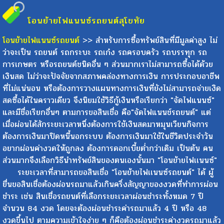
โอนย้ายไฟแนนซ์รถยนต์
สุโขทัย
โอนย้ายไฟแนนซ์รถยนต์
>> สำหรับการซื้อทรัพย์สินที่มีมูลค่าสูง ไม่
ว่าจะเป็น รถยนต์ รถกระบะ รถเก๋ง รถครอบครัว รถบรรทุก รถ
การเกษตร หรือรถยนต์ชนิดอื่น ๆ ส่วนมากเราไม่สามารถซื้อได้ด้วย
เงินสด ไม่ว่าจะปัจจัยจากสภาพคล่องทางการเงิน การประกอบอาชีพ
ที่ไม่แน่นอน หรือต้องการวางแผนทางการเงินที่ยังไม่สามารถจ่ายเงิด
สดซื้อได้ในคราวเดียว จึงนิยมใช้วิธีกู้เงินหรือเรียกว่า "จัดไฟแนนซ์"
และมีชื่อเรียกอื่นๆ ตามการขอสินเชื่อ คือ"จัดไฟแนนช์รถยนต์" แต่
เมื่อผ่อนได้สักระยะเวลาหนึ่งต้องการใช้เงินสดมาหมุนเวียนกิจการ
ต้องการเงินมาปิดหนี้นอกระบบ ต้องการเงินมาใช้ในชีวิตประจำวัน
อยากผ่อนค่างวดให้ถูกลง ต้องการดอกเบี้ยต่ำกว่าเดิม เป็นต้น คน
ส่วนมากจึงเลือกวิธีนำทรัพย์สินของตนเองนั้นมา "โอนย้ายไฟเเนนซ์"
ระยะเวลาที่สามารถขอสินเชื่อ "โอนย้ายไฟเเนนซ์รถยนต์" ได้ ผู้
ยื่นขอสินเชื่อต้องผ่อนรถมาแล้วเกินครึ่งสัญญาของงวดที่ทำการผ่อน
ชำระ เช่น สินเชื่อรถยนต์ที่เลือกระยะเวลาผ่อนชำระทั้งหมด 7 ปี
จำนวน 84 งวด โดยจะต้องผ่อนชำระค่ารถมาแล้ว 4 ปี หรือ 48
งวดขึ้นไป ตามความเข้าใจง่าย ๆ ก็คือต้องผ่อนชำระค่างวดรถมาแล้ว