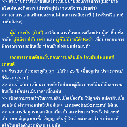
>> สำเนาบัตรประชาชนและทะเบียนบ้านของกรรมการผู้มีอำนาจ
หรือเจ้าของกิจการ (สำหรับผู้ประกอบกิจการส่วนตัว)
>> เอกสารแสดงที่มาของรายได้ และการเสียภาษี (สำหรับฟรีแลนซ์
อาชีพอิสระ)
ผู้ค้ำประกัน (ถ้ามี)
จะใช้เอกสารทั้งหมดเหมือนกับ ผู้เช่าซื้อ ทั้ง
อาชีพ
ผู้ที่มีรายได้ประจำ
และ
ผู้ที่ไม่มีรายได้ประจำ
เพื่อประกอบการ
พิจารณาการขอสินเชื่อ "โอนย้ายไฟเเนนซ์รถยนต์"
เอกสารรถยนต์และขั้นตอนการขอสินเชื่อ โอนย้ายไฟแนนซ์
รถยนต์
>> รับรถยนต์รวมอายุสัญญา ไม่เกิน 25 ปี (ขึ้นอยู่กับ ประเภทรถ/
ยี่ห้อรถ/รุ่นรถ)
>> สำเนาเล่มทะเบียนรถยนต์หรือสำเนาคู่มือรถยนต์คันที่ต้องการขอ
สินเชื่อ เพื่อประเมินราคาเบื้องต้น
>> เพื่อความรวดเร็วในการขอสินเชื่อเบื้องต้น ให้ลูกค้า สมัครสินเชื่อ
ออนไลน์ ผ่านทางหน้าเว็ปไซต์เเละ Line@chackincimf ได้เลย
>> เอกสารข้อมูลรายละเอียดเกี่ยวกับสถาบันการเงินหรือไฟแนนซ์
เดิม เช่น สัญญาเช่าซื้อ สัญญาเงินกู้ ใบจ่ายค่างวด ใบกำกับภาษี
หรือใบเสร็จค่างวดล่าสุด เป็นต้น