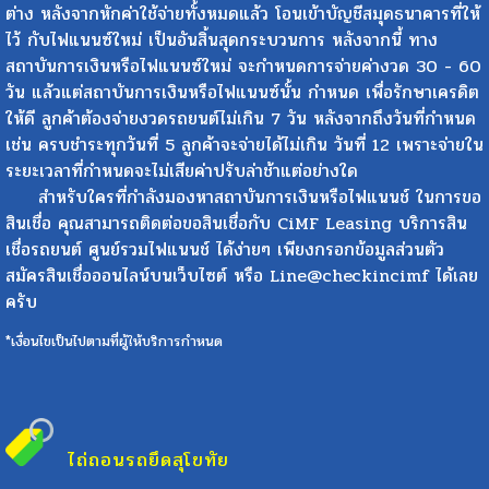
ต่าง หลังจากหักค่าใช้จ่ายทั้งหมดแล้ว โอนเข้าบัญชีสมุดธนาคารที่ให้
ไว้ กับไฟแนนซ์ใหม่ เป็นอันสิ้นสุดกระบวนการ หลังจากนี้ ทาง
สถาบันการเงินหรือไฟแนนซ์ใหม่ จะกำหนดการจ่ายค่างวด 30 - 60
วัน แล้วแต่สถาบันการเงินหรือไฟแนนซ์นั้น กำหนด เพื่อรักษาเครดิต
ให้ดี ลูกค้าต้องจ่ายงวดรถยนต์ไม่เกิน 7 วัน หลังจากถึงวันที่กำหนด
เช่น ครบชำระทุกวันที่ 5 ลูกค้าจะจ่ายได้ไม่เกิน วันที่ 12 เพราะจ่ายใน
ระยะเวลาที่กำหนดจะไม่เสียค่าปรับล่าช้าแต่อย่างใด
สำหรับใครที่กำลังมองหาสถาบันการเงินหรือไฟแนนช์ ในการขอ
สินเชื่อ คุณสามารถติดต่อขอสินเชื่อกับ CiMF Leasing บริการสิน
เชื่อรถยนต์ ศูนย์รวมไฟแนนช์ ได้ง่ายๆ เพียงกรอกข้อมูลส่วนตัว
สมัครสินเชื่อออนไลน์บนเว็บไซต์ หรือ Line@checkincimf ได้เลย
ครับ
*เงื่อนไขเป็นไปตามที่ผู้ให้บริการกำหนด
ไถ่ถอนรถยึด
สุโขทัย