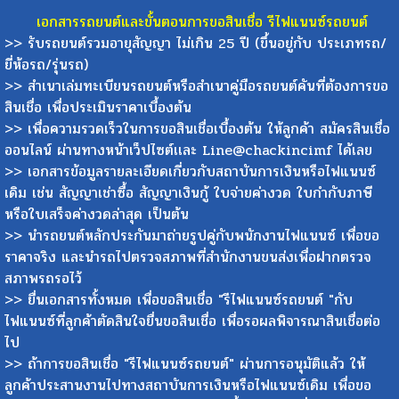
เอกสารรถยนต์และขั้นตอนการขอสินเชื่อ รีไฟแนนซ์รถยนต์
>> รับรถยนต์รวมอายุสัญญา ไม่เกิน 25 ปี (ขึ้นอยู่กับ ประเภทรถ/
ยี่ห้อรถ/รุ่นรถ)
>> สำเนาเล่มทะเบียนรถยนต์หรือสำเนาคู่มือรถยนต์คันที่ต้องการขอ
สินเชื่อ เพื่อประเมินราคาเบื้องต้น
>> เพื่อความรวดเร็วในการขอสินเชื่อเบื้องต้น ให้ลูกค้า สมัครสินเชื่อ
ออนไลน์ ผ่านทางหน้าเว็ปไซต์เเละ Line@chackincimf ได้เลย
>> เอกสารข้อมูลรายละเอียดเกี่ยวกับสถาบันการเงินหรือไฟแนนซ์
เดิม เช่น สัญญาเช่าซื้อ สัญญาเงินกู้ ใบจ่ายค่างวด ใบกำกับภาษี
หรือใบเสร็จค่างวดล่าสุด เป็นต้น
>> นำรถยนต์หลักประกันมาถ่ายรูปคู่กับพนักงานไฟแนนซ์ เพื่อขอ
ราคาจริง และนำรถไปตรวจสภาพที่สำนักงานขนส่งเพื่อฝากตรวจ
สภาพรถรอไว้
>> ยื่นเอกสารทั้งหมด เพื่อขอสินเชื่อ "รีไฟแนนซ์รถยนต์ "กับ
ไฟแนนซ์ที่ลูกค้าตัดสินใจยื่นขอสินเชื่อ เพื่อรอผลพิจารณาสินเชื่อต่อ
ไป
>> ถ้าการขอสินเชื่อ "รีไฟแนนซ์รถยนต์" ผ่านการอนุมัติแล้ว ให้
ลูกค้าประสานงานไปทางสถาบันการเงินหรือไฟแนนซ์เดิม เพื่อขอ