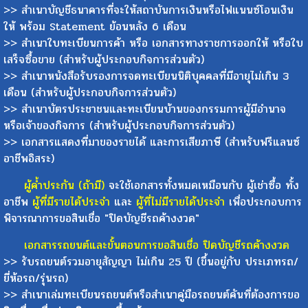
>> เอกสารเปลี่ยน ชื่อ - นามสกุล (ถ้ามีการเปลี่ยนชื่อ)
>> สำเนาบัญชีธนาคารที่จะให้สถาบันการเงินหรือไฟแนนซ์โอนเงิน
ให้ พร้อม Statement ย้อนหลัง 6 เดือน
>> สำเนาใบทะเบียนการค้า หรือ เอกสารทางราชการออกให้ หรือใบ
เสร็จซื้อขาย (สำหรับผู้ประกอบกิจการส่วนตัว)
>> สำเนาหนังสือรับรองการจดทะเบียนนิติบุคคลที่มีอายุไม่เกิน 3
เดือน (สำหรับผู้ประกอบกิจการส่วนตัว)
>> สำเนาบัตรประชาชนและทะเบียนบ้านของกรรมการผู้มีอำนาจ
หรือเจ้าของกิจการ (สำหรับผู้ประกอบกิจการส่วนตัว)
>> เอกสารแสดงที่มาของรายได้ และการเสียภาษี (สำหรับฟรีแลนซ์
อาชีพอิสระ)
ผู้ค้ำประกัน (ถ้ามี)
จะใช้เอกสารทั้งหมดเหมือนกับ ผู้เช่าซื้อ ทั้ง
อาชีพ
ผู้ที่มีรายได้ประจำ
และ
ผู้ที่ไม่มีรายได้ประจำ
เพื่อประกอบการ
พิจารณาการขอสินเชื่อ "ปิดบัญชีรถค้างงวด"
เอกสารรถยนต์และขั้นตอนการขอสินเชื่อ ปิดบัญชีรถค้างงวด
>> รับรถยนต์รวมอายุสัญญา ไม่เกิน 25 ปี (ขึ้นอยู่กับ ประเภทรถ/
ยี่ห้อรถ/รุ่นรถ)