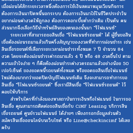
และมีชื่อเรียกอื่นๆ ตามการขอสินเชื่อ คือ"จัดไฟแนนช์รถยนต์" แต่
เมื่อผ่อนได้สักระยะเวลาหนึ่งต้องการใช้เงินสดมาหมุนเวียนกิจการ
ต้องการเงินมาปิดหนี้นอกระบบ ต้องการเงินมาใช้ในชีวิตประจำวัน
อยากผ่อนค่างวดให้ถูกลง ต้องการดอกเบี้ยต่ำกว่าเดิม เป็นต้น คน
ส่วนมากจึงเลือกวิธีนำทรัพย์สินของตนเองนั้นมา "รีไฟแนนซ์"
ระยะเวลาที่สามารถขอสินเชื่อ "รีไฟแนนซ์รถยนต์" ได้ ผู้ยื่นขอสิน
เชื่อต้องผ่อนรถมาแล้วเกินครึ่งสัญญาของงวดที่ทำการผ่อนชำระ เช่น
สินเชื่อรถยนต์ที่เลือกระยะเวลาผ่อนชำระทั้งหมด 7 ปี จำนวน 84
งวด โดยจะต้องผ่อนชำระค่ารถมาแล้ว 4 ปี หรือ 48 งวดขึ้นไป ตาม
ความเข้าใจง่าย ๆ ก็คือต้องผ่อนชำระค่างวดรถมาแล้วอย่างน้อย 50
เปอร์เซ็นต์ ของยอดหนี้รถยนต์ทั้งหมด หรือยอดขอสินเชื่อไฟแนนซ์
ใหม่ต้องมากกว่ายอดปิดบัญชีไฟแนนซ์เดิม จึงจะสามารถทำการขอ
สินเชื่อ "รีไฟแนนซ์รถยนต์" ซึ่งเรามีสินเชื่อ "รีไฟเเนนซ์รถยนต์" ไว้
คอยให้บริการ
สำหรับใครที่กำลังมองหาสถาบันการเงินหรือไฟแนนช์ ในการขอ
สินเชื่อ คุณสามารถติดต่อขอสินเชื่อกับ CiMF Leasing บริการสิน
เชื่อรถยนต์ ศูนย์รวมไฟแนนช์ ได้ง่ายๆ เพียงกรอกข้อมูลส่วนตัว
สมัครสินเชื่อออนไลน์บนเว็บไซต์ หรือ Line@checkincimf ได้เลย
ครับ