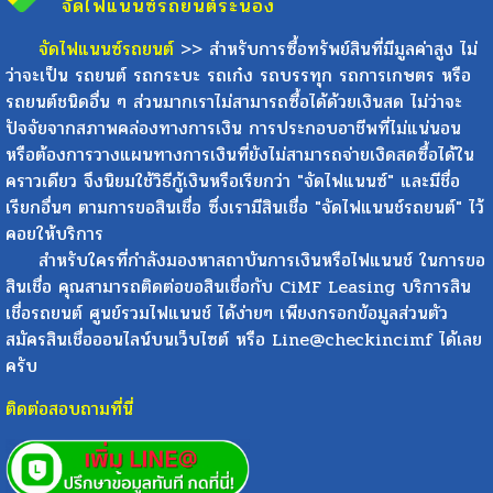
จัดไฟแนนซ์รถยนต์
ระนอง
จัดไฟแนนซ์รถยนต์
>> สำหรับการซื้อทรัพย์สินที่มีมูลค่าสูง ไม่
ว่าจะเป็น รถยนต์ รถกระบะ รถเก๋ง รถบรรทุก รถการเกษตร หรือ
รถยนต์ชนิดอื่น ๆ ส่วนมากเราไม่สามารถซื้อได้ด้วยเงินสด ไม่ว่าจะ
ปัจจัยจากสภาพคล่องทางการเงิน การประกอบอาชีพที่ไม่แน่นอน
หรือต้องการวางแผนทางการเงินที่ยังไม่สามารถจ่ายเงิดสดซื้อได้ใน
คราวเดียว จึงนิยมใช้วิธีกู้เงินหรือเรียกว่า "จัดไฟแนนซ์" และมีชื่อ
เรียกอื่นๆ ตามการขอสินเชื่อ ซึ่งเรามีสินเชื่อ "จัดไฟแนนช์รถยนต์" ไว้
คอยให้บริการ
สำหรับใครที่กำลังมองหาสถาบันการเงินหรือไฟแนนช์ ในการขอ
สินเชื่อ คุณสามารถติดต่อขอสินเชื่อกับ CiMF Leasing บริการสิน
เชื่อรถยนต์ ศูนย์รวมไฟแนนช์ ได้ง่ายๆ เพียงกรอกข้อมูลส่วนตัว
สมัครสินเชื่อออนไลน์บนเว็บไซต์ หรือ Line@checkincimf ได้เลย
ครับ
ติดต่อสอบถามที่นี่