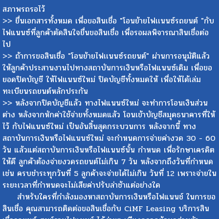
ราคาจริง และนำรถไปตรวจสภาพที่สำนักงานขนส่งเพื่อฝากตรวจ
สภาพรถรอไว้
>> ยื่นเอกสารทั้งหมด เพื่อขอสินเชื่อ "โอนย้ายไฟเเนนซ์รถยนต์ "กับ
ไฟแนนซ์ที่ลูกค้าตัดสินใจยื่นขอสินเชื่อ เพื่อรอผลพิจารณาสินเชื่อต่อ
ไป
>> ถ้าการขอสินเชื่อ "โอนย้ายไฟเเนนซ์รถยนต์" ผ่านการอนุมัติแล้ว
ให้ลูกค้าประสานงานไปทางสถาบันการเงินหรือไฟแนนซ์เดิม เพื่อขอ
ยอดปิดบัญชี ให้ไฟแนนซ์ใหม่ ปิดบัญชีทั้งหมดให้ เพื่อให้ได้เล่ม
ทะเบียนรถยนต์หลักประกัน
>> หลังจากปิดบัญชีแล้ว ทางไฟแนนซ์ใหม่ จะทำการโอนเงินส่วน
ต่าง หลังจากหักค่าใช้จ่ายทั้งหมดแล้ว โอนเข้าบัญชีสมุดธนาคารที่ให้
ไว้ กับไฟแนนซ์ใหม่ เป็นอันสิ้นสุดกระบวนการ หลังจากนี้ ทาง
สถาบันการเงินหรือไฟแนนซ์ใหม่ จะกำหนดการจ่ายค่างวด 30 - 60
วัน แล้วแต่สถาบันการเงินหรือไฟแนนซ์นั้น กำหนด เพื่อรักษาเครดิต
ให้ดี ลูกค้าต้องจ่ายงวดรถยนต์ไม่เกิน 7 วัน หลังจากถึงวันที่กำหนด
เช่น ครบชำระทุกวันที่ 5 ลูกค้าจะจ่ายได้ไม่เกิน วันที่ 12 เพราะจ่ายใน
ระยะเวลาที่กำหนดจะไม่เสียค่าปรับล่าช้าแต่อย่างใด
สำหรับใครที่กำลังมองหาสถาบันการเงินหรือไฟแนนช์ ในการขอ