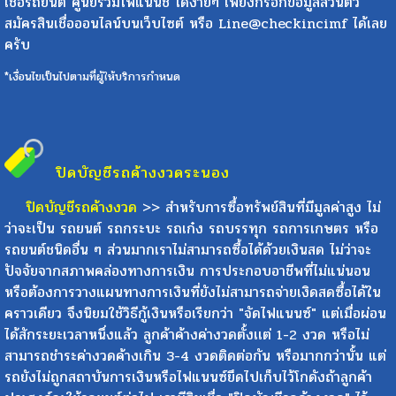
สินเชื่อ คุณสามารถติดต่อขอสินเชื่อกับ CiMF Leasing บริการสิน
เชื่อรถยนต์ ศูนย์รวมไฟแนนช์ ได้ง่ายๆ เพียงกรอกข้อมูลส่วนตัว
สมัครสินเชื่อออนไลน์บนเว็บไซต์ หรือ Line@checkincimf ได้เลย
ครับ
*เงื่อนไขเป็นไปตามที่ผู้ให้บริการกำหนด
ปิดบัญชีรถค้างงวด
ระนอง
ปิดบัญชีรถค้างงวด
>> สำหรับการซื้อทรัพย์สินที่มีมูลค่าสูง ไม่
ว่าจะเป็น รถยนต์ รถกระบะ รถเก๋ง รถบรรทุก รถการเกษตร หรือ
รถยนต์ชนิดอื่น ๆ ส่วนมากเราไม่สามารถซื้อได้ด้วยเงินสด ไม่ว่าจะ
ปัจจัยจากสภาพคล่องทางการเงิน การประกอบอาชีพที่ไม่แน่นอน
หรือต้องการวางแผนทางการเงินที่ยังไม่สามารถจ่ายเงิดสดซื้อได้ใน
คราวเดียว จึงนิยมใช้วิธีกู้เงินหรือเรียกว่า "จัดไฟแนนซ์" แต่เมื่อผ่อน
ได้สักระยะเวลาหนึ่งแล้ว ลูกค้าค้างค่างวดตั้งเเต่ 1-2 งวด หรือไม่
สามารถชำระค่างวดค้างเกิน 3-4 งวดติดต่อกัน หรือมากกว่านั้น แต่