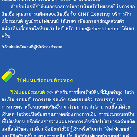
สำหรับใครที่กำลังมองหาสถาบันการเงินหรือไฟแนนช์ ในการขอ
สินเชื่อ คุณสามารถติดต่อขอสินเชื่อกับ CiMF Leasing บริการสิน
เชื่อรถยนต์ ศูนย์รวมไฟแนนช์ ได้ง่ายๆ เพียงกรอกข้อมูลส่วนตัว
สมัครสินเชื่อออนไลน์บนเว็บไซต์ หรือ Line@checkincimf ได้เลย
ครับ
*เงื่อนไขเป็นไปตามที่ผู้ให้บริการกำหนด
รีไฟแนนซ์รถยนต์
ระนอง
รีไฟแนนซ์รถยนต์
>> สำหรับการซื้อทรัพย์สินที่มีมูลค่าสูง ไม่ว่า
จะเป็น รถยนต์ รถกระบะ รถเก๋ง รถครอบครัว รถบรรทุก รถ
การเกษตร หรือรถยนต์ชนิดอื่น ๆ ส่วนมากเราไม่สามารถซื้อได้ด้วย
เงินสด ไม่ว่าจะปัจจัยจากสภาพคล่องทางการเงิน การประกอบอาชีพ
ที่ไม่แน่นอน หรือต้องการวางแผนทางการเงินที่ยังไม่สามารถจ่ายเงิด
สดซื้อได้ในคราวเดียว จึงนิยมใช้วิธีกู้เงินหรือเรียกว่า "จัดไฟแนนซ์"