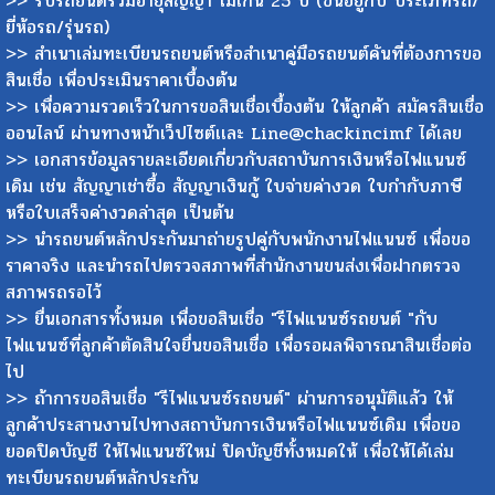
>> รับรถยนต์รวมอายุสัญญา ไม่เกิน 25 ปี (ขึ้นอยู่กับ ประเภทรถ/
ยี่ห้อรถ/รุ่นรถ)
>> สำเนาเล่มทะเบียนรถยนต์หรือสำเนาคู่มือรถยนต์คันที่ต้องการขอ
สินเชื่อ เพื่อประเมินราคาเบื้องต้น
>> เพื่อความรวดเร็วในการขอสินเชื่อเบื้องต้น ให้ลูกค้า สมัครสินเชื่อ
ออนไลน์ ผ่านทางหน้าเว็ปไซต์เเละ Line@chackincimf ได้เลย
>> เอกสารข้อมูลรายละเอียดเกี่ยวกับสถาบันการเงินหรือไฟแนนซ์
เดิม เช่น สัญญาเช่าซื้อ สัญญาเงินกู้ ใบจ่ายค่างวด ใบกำกับภาษี
หรือใบเสร็จค่างวดล่าสุด เป็นต้น
>> นำรถยนต์หลักประกันมาถ่ายรูปคู่กับพนักงานไฟแนนซ์ เพื่อขอ
ราคาจริง และนำรถไปตรวจสภาพที่สำนักงานขนส่งเพื่อฝากตรวจ
สภาพรถรอไว้
>> ยื่นเอกสารทั้งหมด เพื่อขอสินเชื่อ "รีไฟแนนซ์รถยนต์ "กับ
ไฟแนนซ์ที่ลูกค้าตัดสินใจยื่นขอสินเชื่อ เพื่อรอผลพิจารณาสินเชื่อต่อ
ไป
>> ถ้าการขอสินเชื่อ "รีไฟแนนซ์รถยนต์" ผ่านการอนุมัติแล้ว ให้
ลูกค้าประสานงานไปทางสถาบันการเงินหรือไฟแนนซ์เดิม เพื่อขอ
ยอดปิดบัญชี ให้ไฟแนนซ์ใหม่ ปิดบัญชีทั้งหมดให้ เพื่อให้ได้เล่ม
ทะเบียนรถยนต์หลักประกัน