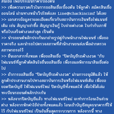
>> สำเนาเล่มทะเบียนรถยนต์หรือสำเนาคู่มือรถยนต์คันที่ต้องการขอ
สินเชื่อ เพื่อประเมินราคาเบื้องต้น
>> เพื่อความรวดเร็วในการขอสินเชื่อเบื้องต้น ให้ลูกค้า สมัครสินเชื่อ
ออนไลน์ ผ่านทางหน้าเว็ปไซต์เเละ Line@chackincimf ได้เลย
>> เอกสารข้อมูลรายละเอียดเกี่ยวกับสถาบันการเงินหรือไฟแนนซ์
เดิม เช่น สัญญาเช่าซื้อ สัญญาเงินกู้ ใบจ่ายค่างวด ใบกำกับภาษี
หรือใบเสร็จค่างวดล่าสุด เป็นต้น
>> นำรถยนต์หลักประกันมาถ่ายรูปคู่กับพนักงานไฟแนนซ์ เพื่อขอ
ราคาจริง และนำรถไปตรวจสภาพที่สำนักงานขนส่งเพื่อฝากตรวจ
สภาพรถรอไว้
>> ยื่นเอกสารทั้งหมด เพื่อขอสินเชื่อ "ปิดบัญชีรถค้างงวด "กับ
ไฟแนนซ์ที่ลูกค้าตัดสินใจยื่นขอสินเชื่อ เพื่อรอผลพิจารณาสินเชื่อต่อ
ไป
>> ถ้าการขอสินเชื่อ "ปิดบัญชีรถค้างงวด" ผ่านการอนุมัติแล้ว ให้
ลูกค้าประสานงานไปทางสถาบันการเงินหรือไฟแนนซ์เดิม เพื่อขอ
ยอดปิดบัญชี ให้ไฟแนนซ์ใหม่ ปิดบัญชีทั้งหมดให้ เพื่อให้ได้เล่ม
ทะเบียนรถยนต์หลักประกัน
>> หลังจากปิดบัญชีแล้ว ทางไฟแนนซ์ใหม่ จะทำการโอนเงินส่วน
ต่าง หลังจากหักค่าใช้จ่ายทั้งหมดแล้ว โอนเข้าบัญชีสมุดธนาคารที่ให้