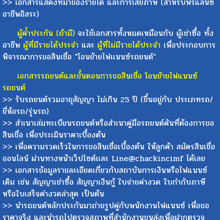
หรือเจ้าของกิจการ (สำหรับผู้ประกอบกิจการส่วนตัว)
>> เอกสารแสดงที่มาของรายได้ และการเสียภาษี (สำหรับฟรีแลนซ์
อาชีพอิสระ)
ผู้ค้ำประกัน (ถ้ามี)
จะใช้เอกสารทั้งหมดเหมือนกับ ผู้เช่าซื้อ ทั้ง
อาชีพ
ผู้ที่มีรายได้ประจำ
และ
ผู้ที่ไม่มีรายได้ประจำ
เพื่อประกอบการ
พิจารณาการขอสินเชื่อ "โอนย้ายไฟเเนนซ์รถยนต์"
เอกสารรถยนต์และขั้นตอนการขอสินเชื่อ โอนย้ายไฟแนนซ์
รถยนต์
>> รับรถยนต์รวมอายุสัญญา ไม่เกิน 25 ปี (ขึ้นอยู่กับ ประเภทรถ/
ยี่ห้อรถ/รุ่นรถ)
>> สำเนาเล่มทะเบียนรถยนต์หรือสำเนาคู่มือรถยนต์คันที่ต้องการขอ
สินเชื่อ เพื่อประเมินราคาเบื้องต้น
>> เพื่อความรวดเร็วในการขอสินเชื่อเบื้องต้น ให้ลูกค้า สมัครสินเชื่อ
ออนไลน์ ผ่านทางหน้าเว็ปไซต์เเละ Line@chackincimf ได้เลย
>> เอกสารข้อมูลรายละเอียดเกี่ยวกับสถาบันการเงินหรือไฟแนนซ์
เดิม เช่น สัญญาเช่าซื้อ สัญญาเงินกู้ ใบจ่ายค่างวด ใบกำกับภาษี
หรือใบเสร็จค่างวดล่าสุด เป็นต้น
>> นำรถยนต์หลักประกันมาถ่ายรูปคู่กับพนักงานไฟแนนซ์ เพื่อขอ