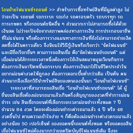
โอนย้ายไฟแนนซ์รถยนต์
ระนอง
โอนย้ายไฟแนนซ์รถยนต์
>> สำหรับการซื้อทรัพย์สินที่มีมูลค่าสูง ไม่
ว่าจะเป็น รถยนต์ รถกระบะ รถเก๋ง รถครอบครัว รถบรรทุก รถ
การเกษตร หรือรถยนต์ชนิดอื่น ๆ ส่วนมากเราไม่สามารถซื้อได้ด้วย
เงินสด ไม่ว่าจะปัจจัยจากสภาพคล่องทางการเงิน การประกอบอาชีพ
ที่ไม่แน่นอน หรือต้องการวางแผนทางการเงินที่ยังไม่สามารถจ่ายเงิด
สดซื้อได้ในคราวเดียว จึงนิยมใช้วิธีกู้เงินหรือเรียกว่า "จัดไฟแนนซ์"
และมีชื่อเรียกอื่นๆ ตามการขอสินเชื่อ คือ"จัดไฟแนนช์รถยนต์" แต่
เมื่อผ่อนได้สักระยะเวลาหนึ่งต้องการใช้เงินสดมาหมุนเวียนกิจการ
ต้องการเงินมาปิดหนี้นอกระบบ ต้องการเงินมาใช้ในชีวิตประจำวัน
อยากผ่อนค่างวดให้ถูกลง ต้องการดอกเบี้ยต่ำกว่าเดิม เป็นต้น คน
ส่วนมากจึงเลือกวิธีนำทรัพย์สินของตนเองนั้นมา "โอนย้ายไฟเเนนซ์"
ระยะเวลาที่สามารถขอสินเชื่อ "โอนย้ายไฟเเนนซ์รถยนต์" ได้ ผู้
ยื่นขอสินเชื่อต้องผ่อนรถมาแล้วเกินครึ่งสัญญาของงวดที่ทำการผ่อน
ชำระ เช่น สินเชื่อรถยนต์ที่เลือกระยะเวลาผ่อนชำระทั้งหมด 7 ปี
จำนวน 84 งวด โดยจะต้องผ่อนชำระค่ารถมาแล้ว 4 ปี หรือ 48
งวดขึ้นไป ตามความเข้าใจง่าย ๆ ก็คือต้องผ่อนชำระค่างวดรถมาแล้ว
อย่างน้อย 50 เปอร์เซ็นต์ ของยอดหนี้รถยนต์ทั้งหมด หรือยอดขอสิน