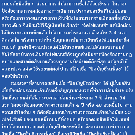
ปิดบัญชีรถฟ้อง
>> สำหรับการซื้อทรัพย์สินที่มีมูลค่าสูง ไม่ว่า
จะเป็น รถยนต์ รถกระบะ รถเก๋ง รถบรรทุก รถการเกษตร หรือ
รถยนต์ชนิดอื่น ๆ ส่วนมากเราไม่สามารถซื้อได้ด้วยเงินสด ไม่ว่าจะ
ปัจจัยจากสภาพคล่องทางการเงิน การประกอบอาชีพที่ไม่แน่นอน
หรือต้องการวางแผนทางการเงินที่ยังไม่สามารถจ่ายเงิดสดซื้อได้ใน
คราวเดียว จึงนิยมใช้วิธีกู้เงินหรือเรียกว่า "จัดไฟแนนซ์" แต่เมื่อผ่อน
ได้สักระยะเวลาหนึ่งแล้ว ไม่สามารถชำระค่างวดค้างเกิน 3-4 งวด
ติดต่อกัน หรือมากกว่านั้น จึงถูกสถาบันการเงินหรือไฟแนนซ์มายึด
รถยนต์ ลูกค้ามีความประสงค์ไม่คืนรถยนต์และไม่ส่งมอบรถยนต์
คืนให้สถาบันการเงินหรือไฟแนนซ์ก็จะถูกดำเนินการฟ้องร้องตามกฏ
หมายและศาลตัดสินมาแล้วจนถูกงานบังคับคดีถึงที่สุด แต่ลูกค้ามี
ความประสงค์จะใช้รถยนต์ต่อไป เรามีสินเชื่อ "ปิดบัญชีรถฟ้อง" ไว้
คอยให้บริการ
ระยะเวลาที่สามารถขอสินเชื่อ "ปิดบัญชีรถฟ้อง" ได้ ผู้ยื่นขอสิน
เชื่อต้องผ่อนรถมาแล้วเกินครึ่งสัญญาของงวดที่ทำการผ่อนชำระ เช่น
สินเชื่อรถยนต์ที่เลือกระยะเวลาผ่อนชำระทั้งหมด 7 ปี จำนวน 84
งวด โดยจะต้องผ่อนชำระค่ารถมาแล้ว 4 ปี หรือ 48 งวดขึ้นไป ตาม
ความเข้าใจง่าย ๆ ก็คือต้องผ่อนชำระค่างวดรถมาแล้วอย่างน้อย 50
เปอร์เซ็นต์ ของยอดหนี้รถยนต์ทั้งหมด หรือยอดขอสินเชื่อไฟแนนซ์