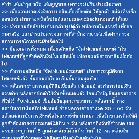
คำว่า เล่มชำรุด หรือ เล่มสูญหาย เพราะจะไม่รับประเมินราคา
>> เพื่อความรวดเร็วในการขอสินเชื่อเบื้องต้น ให้ลูกค้า สมัครสินเชื่อ
ออนไลน์ ผ่านทางหน้าเว็ปไซต์เเละLine@checkincimf ได้เลย
>> นำรถยนต์หลักประกันมาถ่ายรูปคู่กับพนักงานไฟแนนซ์ เพื่อขอ
ราคาจริง และนำรถไปตรวจสภาพที่สำนักงานขนส่งเพื่อฝากตรวจ
สภาพรถรอโอนกรรมสิทธิ์ต่อไป
>> ยื่นเอกสารทั้งหมด เพื่อขอสินเชื่อ "จัดไฟแนนซ์รถยนต์ "กับ
ไฟแนนซ์ที่ลูกค้าตัดสินใจยื่นขอสินเชื่อ เพื่อรอผลพิจารณาสินเชื่อต่อ
ไป
>> ถ้าการขอสินเชื่อ "จัดไฟแนนซ์รถยนต์" ผ่านการอนุมัติจาก
ไฟแนนซ์แล้ว ขั้นตอนต่อไปจะเป็นขั้นตอนสุดท้าย
>> หลังจากผ่านการอนุมัติสินเชื่อแล้ว ไฟแนนซ์ จะทำการโอนเงิน
ส่วนต่าง หลังจากหักค่าใช้จ่ายทั้งหมดแล้ว โอนเข้าบัญชีสมุดธนาคาร
ที่ให้ไว้ กับไฟแนนซ์ เป็นอันสิ้นสุดกระบวนการ หลังจากนี้ ทาง
สถาบันการเงินหรือไฟแนนซ์ กำหนดการจ่ายค่างวด 30 - 60 วัน
แล้วแต่สถาบันการเงินหรือไฟแนนซ์นั้น กำหนด เพื่อรักษาเครดิตให้ดี
ลูกค้าต้องจ่ายงวดรถยนต์ไม่เกิน 7 วัน หลังจากถึงวันที่กำหนด เช่น
ครบชำระทุกวันที่ 5 ลูกค้าจะจ่ายได้ไม่เกิน วันที่ 12 เพราะจ่ายใน
ระยะเวลาที่กำหนดจะไม่เสียค่าปรับล่าช้าแต่อย่างใด