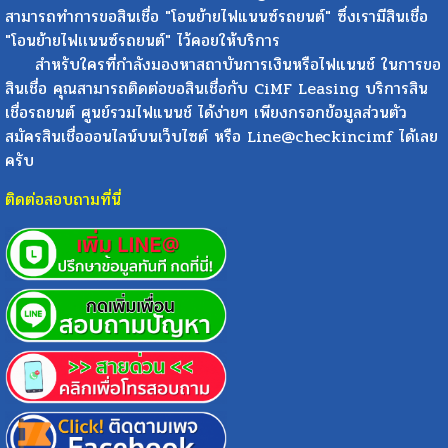
เชื่อไฟแนนซ์ใหม่ต้องมากกว่ายอดปิดบัญชีไฟแนนซ์เดิม จึงจะ
สามารถทำการขอสินเชื่อ "โอนย้ายไฟแนนซ์รถยนต์" ซึ่งเรามีสินเชื่อ
"โอนย้ายไฟเเนนซ์รถยนต์" ไว้คอยให้บริการ
สำหรับใครที่กำลังมองหาสถาบันการเงินหรือไฟแนนช์ ในการขอ
สินเชื่อ คุณสามารถติดต่อขอสินเชื่อกับ CiMF Leasing บริการสิน
เชื่อรถยนต์ ศูนย์รวมไฟแนนช์ ได้ง่ายๆ เพียงกรอกข้อมูลส่วนตัว
สมัครสินเชื่อออนไลน์บนเว็บไซต์ หรือ Line@checkincimf ได้เลย
ครับ
ติดต่อสอบถามที่นี่