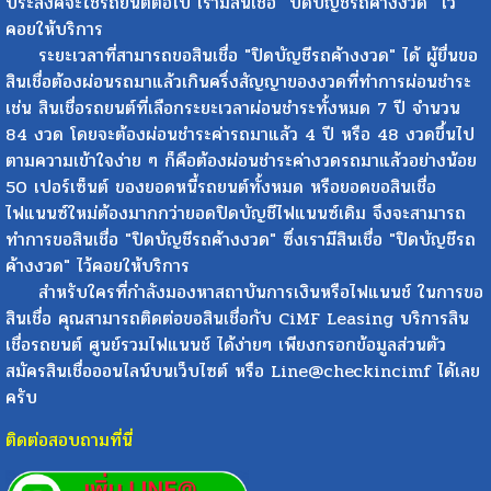
รถยังไม่ถูกสถาบันการเงินหรือไฟแนนซ์ยึดไปเก็บไว้โกดังถ้าลูกค้า
ประสงค์จะใช้รถยนต์ต่อไป เรามีสินเชื่อ "ปิดบัญชีรถค้างงวด" ไว้
คอยให้บริการ
ระยะเวลาที่สามารถขอสินเชื่อ "ปิดบัญชีรถค้างงวด" ได้ ผู้ยื่นขอ
สินเชื่อต้องผ่อนรถมาแล้วเกินครึ่งสัญญาของงวดที่ทำการผ่อนชำระ
เช่น สินเชื่อรถยนต์ที่เลือกระยะเวลาผ่อนชำระทั้งหมด 7 ปี จำนวน
84 งวด โดยจะต้องผ่อนชำระค่ารถมาแล้ว 4 ปี หรือ 48 งวดขึ้นไป
ตามความเข้าใจง่าย ๆ ก็คือต้องผ่อนชำระค่างวดรถมาแล้วอย่างน้อย
50 เปอร์เซ็นต์ ของยอดหนี้รถยนต์ทั้งหมด หรือยอดขอสินเชื่อ
ไฟแนนซ์ใหม่ต้องมากกว่ายอดปิดบัญชีไฟแนนซ์เดิม จึงจะสามารถ
ทำการขอสินเชื่อ "ปิดบัญชีรถค้างงวด" ซึ่งเรามีสินเชื่อ "ปิดบัญชีรถ
ค้างงวด" ไว้คอยให้บริการ
สำหรับใครที่กำลังมองหาสถาบันการเงินหรือไฟแนนช์ ในการขอ
สินเชื่อ คุณสามารถติดต่อขอสินเชื่อกับ CiMF Leasing บริการสิน
เชื่อรถยนต์ ศูนย์รวมไฟแนนช์ ได้ง่ายๆ เพียงกรอกข้อมูลส่วนตัว
สมัครสินเชื่อออนไลน์บนเว็บไซต์ หรือ Line@checkincimf ได้เลย
ครับ
ติดต่อสอบถามที่นี่