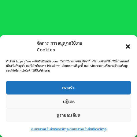
จัดการ การอนุญาตใช้งาน
Cookies
เว็บไซต์ https://www.เช็คอินเงินด่วน.com มีการใช้งานเทคโนโลยีคุกกี้ หรือ เทคโนโลยีอื่นที่มีลักษณะใกล้
เคียงกันกับคุกกี้ บนเว็บไซต์ของเรา โปรดศึกษา นโยบายการใช้คุกกี้ และ นโยบายความเป็นส่วนตัวของข้อมูล
ก่อนใช้บริการเว็บไซต์ ได้ที่ลิงค์ด้านล่าง
ยอมรับ
ปฏิเสธ
ดูรายละเอียด
ติดต่อด่วน
นโยบายความเป็นส่วนตัวของข้อมูล
นโยบายความเป็นส่วนตัวของข้อมูล
Open